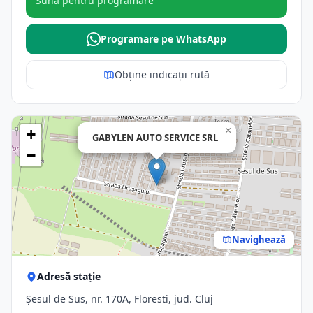
Sună pentru programare
Programare pe WhatsApp
Obține indicații rută
×
+
GABYLEN AUTO SERVICE SRL
−
Navighează
Adresă stație
Șesul de Sus, nr. 170A, Floresti, jud. Cluj