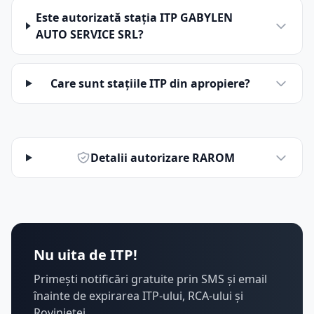
Este autorizată stația ITP GABYLEN
AUTO SERVICE SRL?
Care sunt stațiile ITP din apropiere?
Detalii autorizare RAROM
Nu uita de ITP!
Primești notificări gratuite prin SMS și email
înainte de expirarea ITP-ului, RCA-ului și
Rovinietei.