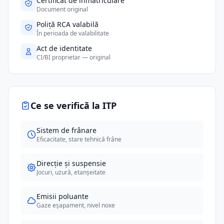
Certificat de înmatriculare
Document original
Poliță RCA valabilă
În perioada de valabilitate
Act de identitate
CI/BI proprietar — original
Ce se verifică la ITP
Sistem de frânare
Eficacitate, stare tehnică frâne
Direcție și suspensie
Jocuri, uzură, etanșeitate
Emisii poluante
Gaze eșapament, nivel noxe