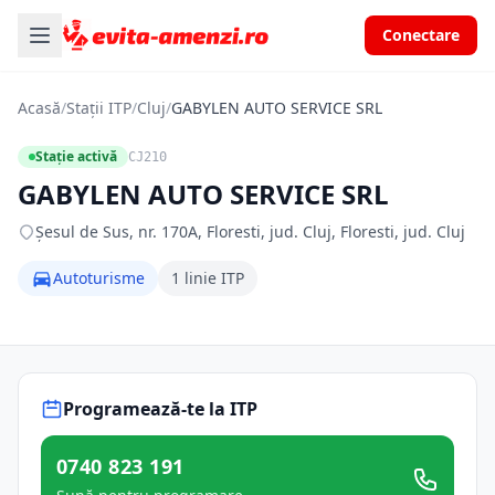
Conectare
Acasă
/
Stații ITP
/
Cluj
/
GABYLEN AUTO SERVICE SRL
Stație activă
CJ210
GABYLEN AUTO SERVICE SRL
Șesul de Sus, nr. 170A, Floresti, jud. Cluj, Floresti, jud. Cluj
Autoturisme
1 linie ITP
Programează-te la ITP
0740 823 191