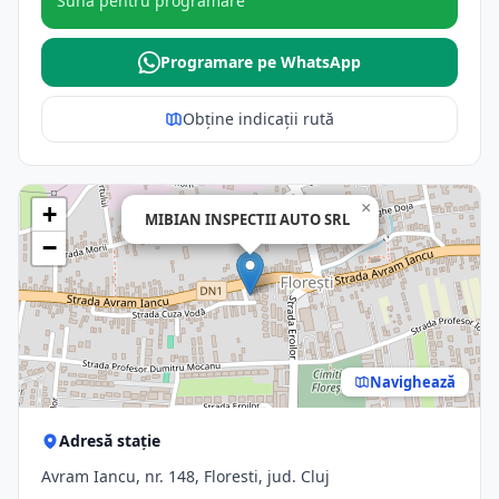
Sună pentru programare
Programare pe WhatsApp
Obține indicații rută
×
+
MIBIAN INSPECTII AUTO SRL
−
Navighează
Adresă stație
Avram Iancu, nr. 148, Floresti, jud. Cluj