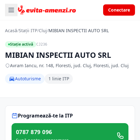
Conectare
Acasă
/
Stații ITP
/
Cluj
/
MIBIAN INSPECTII AUTO SRL
Stație activă
CJ236
MIBIAN INSPECTII AUTO SRL
Avram Iancu, nr. 148, Floresti, jud. Cluj, Floresti, jud. Cluj
Autoturisme
1 linie ITP
Programează-te la ITP
0787 879 096