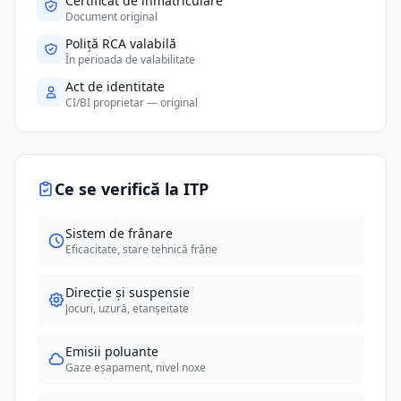
Certificat de înmatriculare
Document original
Poliță RCA valabilă
În perioada de valabilitate
Act de identitate
CI/BI proprietar — original
Ce se verifică la ITP
Sistem de frânare
Eficacitate, stare tehnică frâne
Direcție și suspensie
Jocuri, uzură, etanșeitate
Emisii poluante
Gaze eșapament, nivel noxe