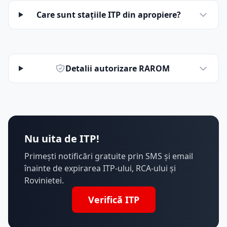
Care sunt stațiile ITP din apropiere?
Detalii autorizare RAROM
Nu uita de ITP!
Primești notificări gratuite prin SMS și email
înainte de expirarea ITP-ului, RCA-ului și
Rovinietei.
Verifică ITP