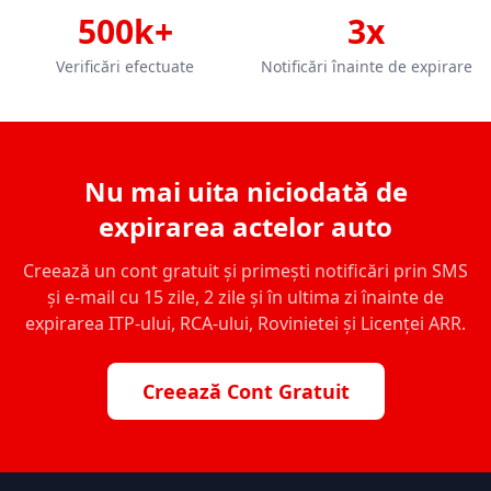
500k+
3x
Verificări efectuate
Notificări înainte de expirare
Nu mai uita niciodată de
expirarea actelor auto
Creează un cont gratuit și primești notificări prin SMS
și e-mail cu 15 zile, 2 zile și în ultima zi înainte de
expirarea ITP-ului, RCA-ului, Rovinietei și Licenței ARR.
Creează Cont Gratuit