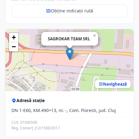
Obține indicații rută
×
+
SAGROKAR TEAM SRL
−
Navighează
Adresă stație
DN 1-E60, KM.490+13, nr. -, Com. Floresti, jud. Cluj
CUI: 37390590
Reg. Comerț: J12/1588/2017