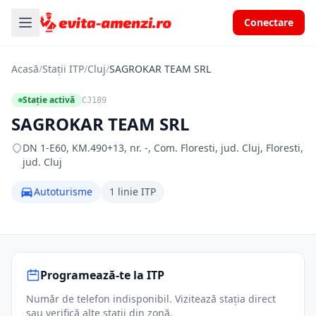
Conectare
Acasă
/
Stații ITP
/
Cluj
/
SAGROKAR TEAM SRL
Stație activă
CJ189
SAGROKAR TEAM SRL
DN 1-E60, KM.490+13, nr. -, Com. Floresti, jud. Cluj, Floresti,
jud. Cluj
Autoturisme
1 linie ITP
Programează-te la ITP
Număr de telefon indisponibil. Vizitează stația direct
sau verifică alte stații din zonă.