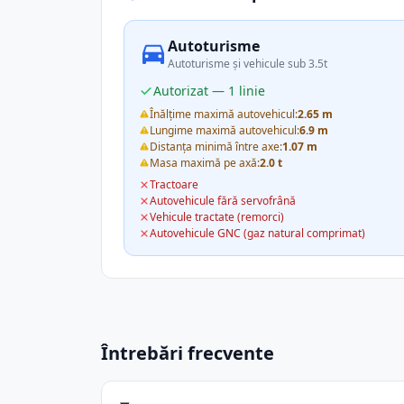
Autoturisme
Autoturisme și vehicule sub 3.5t
Autorizat — 1 linie
Înălțime maximă autovehicul:
2.65 m
Lungime maximă autovehicul:
6.9 m
Distanța minimă între axe:
1.07 m
Masa maximă pe axă:
2.0 t
Tractoare
Autovehicule fără servofrână
Vehicule tractate (remorci)
Autovehicule GNC (gaz natural comprimat)
Întrebări frecvente