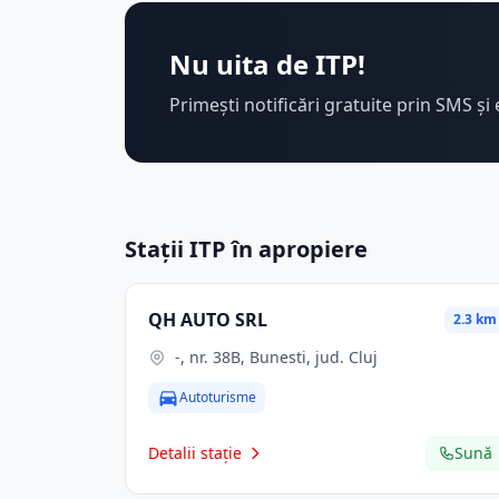
Nu uita de ITP!
Primești notificări gratuite prin SMS și 
Stații ITP în apropiere
QH AUTO SRL
2.3 km
-, nr. 38B, Bunesti, jud. Cluj
Autoturisme
Detalii stație
Sună