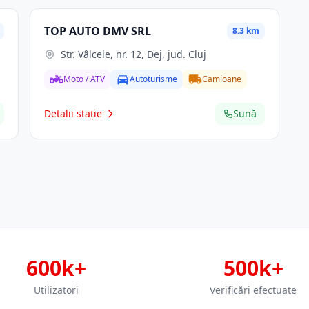
TOP AUTO DMV SRL
8.3 km
Str. Vâlcele, nr. 12, Dej, jud. Cluj
Moto / ATV
Autoturisme
Camioane
Detalii stație
Sună
600k+
500k+
Utilizatori
Verificări efectuate