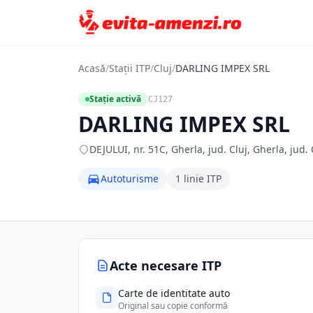
Acasă
/
Stații ITP
/
Cluj
/
DARLING IMPEX SRL
Stație activă
CJ127
DARLING IMPEX SRL
DEJULUI, nr. 51C, Gherla, jud. Cluj, Gherla, jud. 
Autoturisme
1 linie ITP
Acte necesare ITP
Carte de identitate auto
Original sau copie conformă