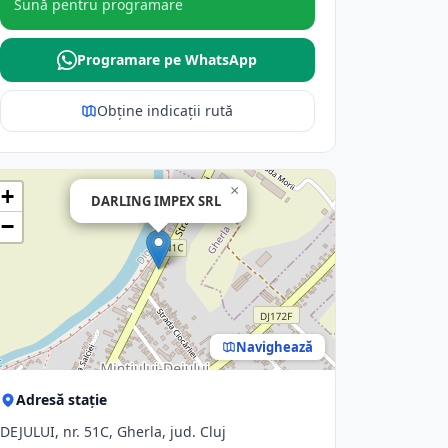
Sună pentru programare
Programare pe WhatsApp
Obține indicații rută
×
+
DARLING IMPEX SRL
−
Navighează
Adresă stație
DEJULUI, nr. 51C, Gherla, jud. Cluj