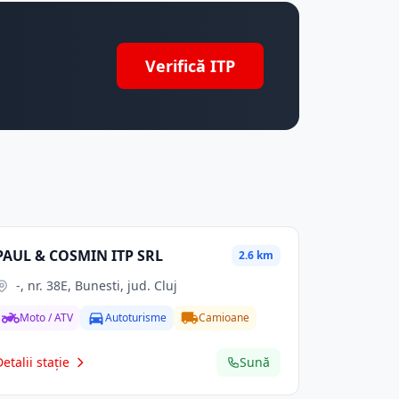
Verifică ITP
PAUL & COSMIN ITP SRL
2.6 km
-, nr. 38E, Bunesti, jud. Cluj
Moto / ATV
Autoturisme
Camioane
Detalii stație
Sună