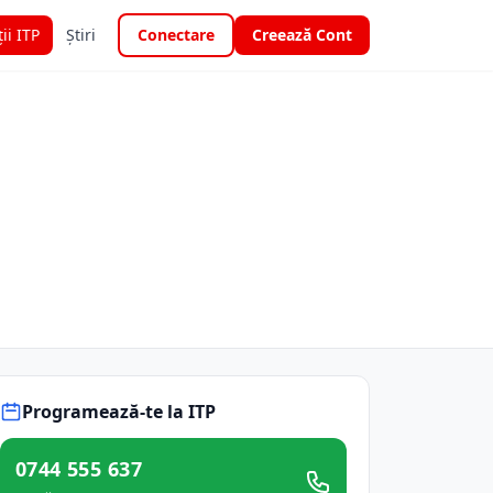
ții ITP
Știri
Conectare
Creează Cont
Programează-te la ITP
0744 555 637