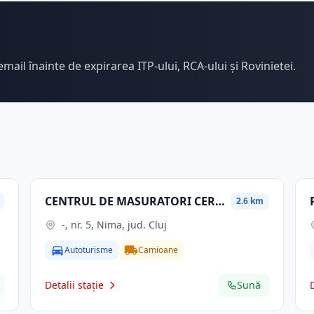
email înainte de expirarea ITP-ului, RCA-ului și Rovinietei.
CENTRUL DE MASURATORI CERTIFICARI SI INSPECTII SRL
2.6 km
-, nr. 5, Nima, jud. Cluj
Autoturisme
Camioane
Detalii stație
Sună