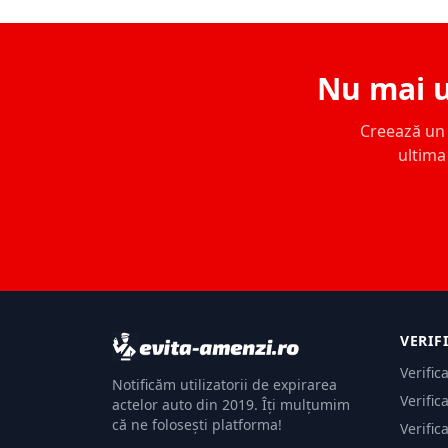
Nu mai u
Creează un c
ultima 
VERIF
Verific
Notificăm utilizatorii de expirarea
Verific
actelor auto din 2019. Îți mulțumim
că ne folosești platforma!
Verific