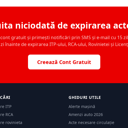
ita niciodată de expirarea act
ont gratuit și primești notificări prin SMS și e-mail cu 15 zile,
zi înainte de expirarea ITP-ului, RCA-ului, Rovinietei și Licen
Creează Cont Gratuit
ICĂRI
GHIDURI UTILE
are ITP
Alerte mașină
are RCA
Amenzi auto 2026
are rovinieta
Acte necesare circulație