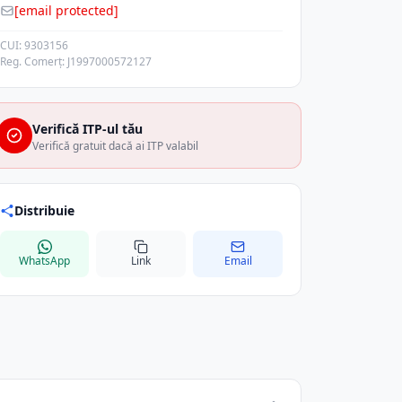
[email protected]
CUI: 9303156
Reg. Comerț: J1997000572127
Verifică ITP-ul tău
Verifică gratuit dacă ai ITP valabil
Distribuie
WhatsApp
Link
Email