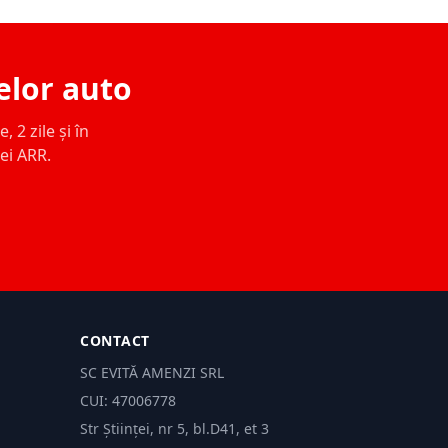
elor auto
 2 zile și în
ței ARR.
CONTACT
SC EVITĂ AMENZI SRL
CUI: 47006778
Str Științei, nr 5, bl.D41, et 3