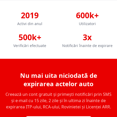
2019
600k+
Activi din anul
Utilizatori
500k+
3x
Verificări efectuate
Notificări înainte de expirare
Nu mai uita niciodată de
expirarea actelor auto
Creează un cont gratuit și primești notificări prin SMS
și e-mail cu 15 zile, 2 zile și în ultima zi înainte de
expirarea ITP-ului, RCA-ului, Rovinietei și Licenței ARR.