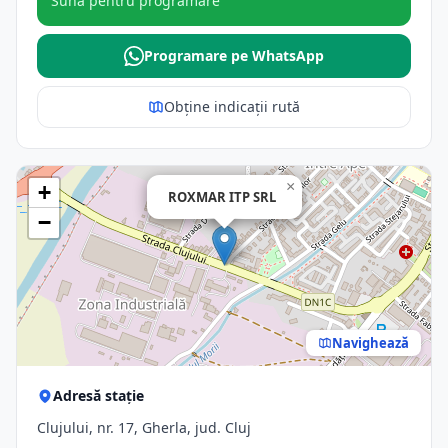
Sună pentru programare
Programare pe WhatsApp
Obține indicații rută
×
+
ROXMAR ITP SRL
−
Navighează
Adresă stație
Clujului, nr. 17, Gherla, jud. Cluj