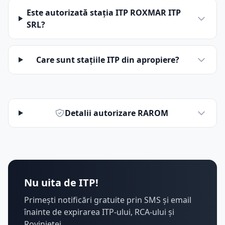
Este autorizată stația ITP ROXMAR ITP
SRL?
Care sunt stațiile ITP din apropiere?
Detalii autorizare RAROM
Nu uita de ITP!
Primești notificări gratuite prin SMS și email
înainte de expirarea ITP-ului, RCA-ului și
Rovinietei.