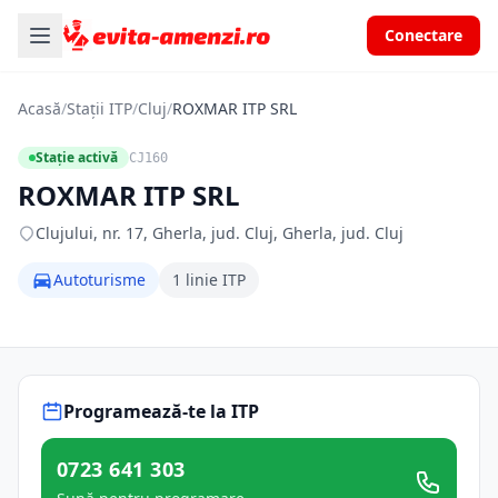
Conectare
Acasă
/
Stații ITP
/
Cluj
/
ROXMAR ITP SRL
Stație activă
CJ160
ROXMAR ITP SRL
Clujului, nr. 17, Gherla, jud. Cluj, Gherla, jud. Cluj
Autoturisme
1 linie ITP
Programează-te la ITP
0723 641 303