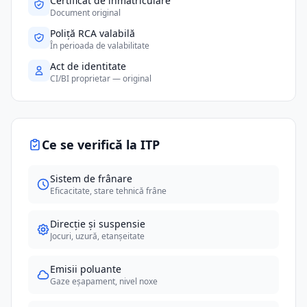
Certificat de înmatriculare
Document original
Poliță RCA valabilă
În perioada de valabilitate
Act de identitate
CI/BI proprietar — original
Ce se verifică la ITP
Sistem de frânare
Eficacitate, stare tehnică frâne
Direcție și suspensie
Jocuri, uzură, etanșeitate
Emisii poluante
Gaze eșapament, nivel noxe