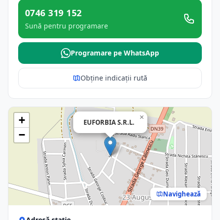
0746 319 152
Sună pentru programare
Programare pe WhatsApp
Obține indicații rută
×
+
EUFORBIA S.R.L.
−
Navighează
Adresă stație