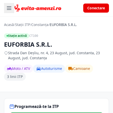
Conectare
Acasă
/
Stații ITP
/
Constanța
/
EUFORBIA S.R.L.
Stație activă
CT100
EUFORBIA S.R.L.
Strada Dan Deșliu, nr. 4, 23 August, jud. Constanta, 23
August, jud. Constanța
Moto / ATV
Autoturisme
Camioane
3 linii ITP
Programează-te la ITP