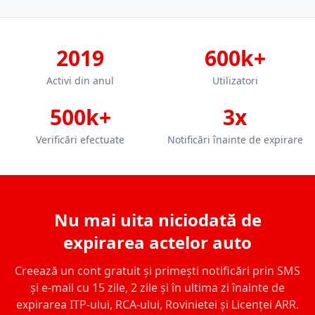
2019
600k+
Activi din anul
Utilizatori
500k+
3x
Verificări efectuate
Notificări înainte de expirare
Nu mai uita niciodată de
expirarea actelor auto
Creează un cont gratuit și primești notificări prin SMS
și e-mail cu 15 zile, 2 zile și în ultima zi înainte de
expirarea ITP-ului, RCA-ului, Rovinietei și Licenței ARR.