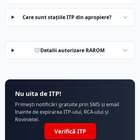
Care sunt stațiile ITP din apropiere?
Detalii autorizare RAROM
Nu uita de ITP!
Primești notificări gratuite prin SMS și email
înainte de expirarea ITP-ului, RCA-ului și
Rovinietei.
Verifică ITP