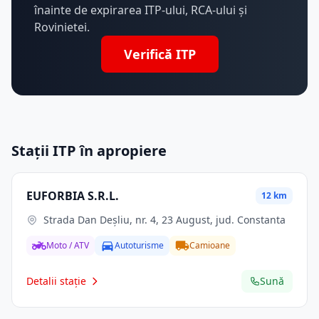
înainte de expirarea ITP-ului, RCA-ului și
Rovinietei.
Verifică ITP
Stații ITP în apropiere
EUFORBIA S.R.L.
12 km
Strada Dan Deșliu, nr. 4, 23 August, jud. Constanta
Moto / ATV
Autoturisme
Camioane
Detalii stație
Sună