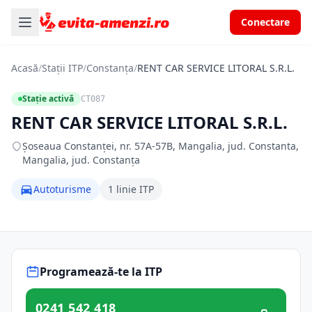
Conectare
Acasă
/
Stații ITP
/
Constanța
/
RENT CAR SERVICE LITORAL S.R.L.
Stație activă
CT087
RENT CAR SERVICE LITORAL S.R.L.
Șoseaua Constanței, nr. 57A-57B, Mangalia, jud. Constanta,
Mangalia, jud. Constanța
Autoturisme
1 linie ITP
Programează-te la ITP
0241 542 418