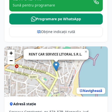
Sună pentru programare
Programare pe WhatsApp
Obține indicații rută
×
+
RENT CAR SERVICE LITORAL S.R.L.
−
Navighează
Adresă stație
Șoseaua Constanței, nr. 57A-57B, Mangalia, jud.