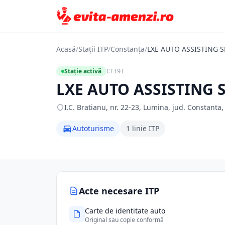
Acasă
/
Stații ITP
/
Constanța
/
LXE AUTO ASSISTING S
Stație activă
CT191
LXE AUTO ASSISTING 
I.C. Bratianu, nr. 22-23, Lumina, jud. Constanta
Autoturisme
1 linie ITP
Acte necesare ITP
Carte de identitate auto
Original sau copie conformă