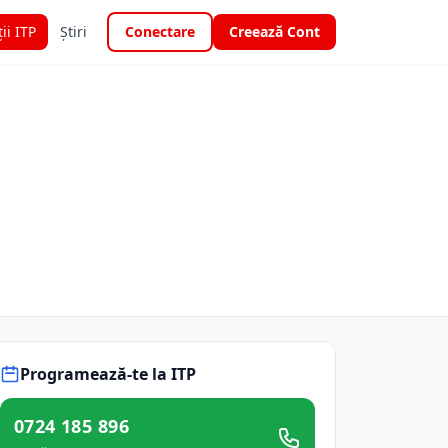
ții ITP
Știri
Conectare
Creează Cont
Programează-te la ITP
0724 185 896