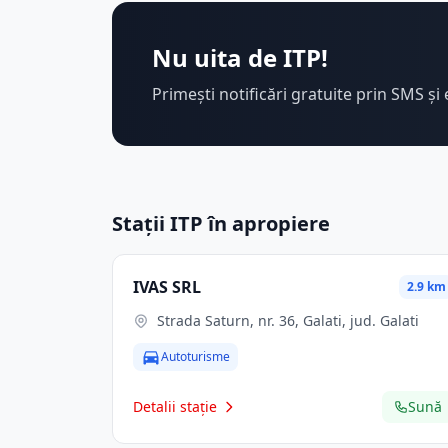
Nu uita de ITP!
Primești notificări gratuite prin SMS și 
Stații ITP în apropiere
IVAS SRL
2.9 km
Strada Saturn, nr. 36, Galati, jud. Galati
Autoturisme
Detalii stație
Sună