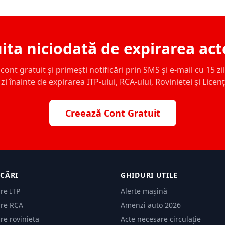
ita niciodată de expirarea act
ont gratuit și primești notificări prin SMS și e-mail cu 15 zile,
zi înainte de expirarea ITP-ului, RCA-ului, Rovinietei și Licen
Creează Cont Gratuit
ICĂRI
GHIDURI UTILE
are ITP
Alerte mașină
are RCA
Amenzi auto 2026
are rovinieta
Acte necesare circulație