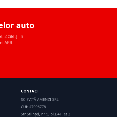
elor auto
 2 zile și în
ței ARR.
CONTACT
SC EVITĂ AMENZI SRL
CUI: 47006778
Str Științei, nr 5, bl.D41, et 3