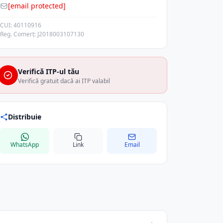
[email protected]
CUI: 40110916
Reg. Comerț: J2018003107130
Verifică ITP-ul tău
Verifică gratuit dacă ai ITP valabil
Distribuie
WhatsApp
Link
Email