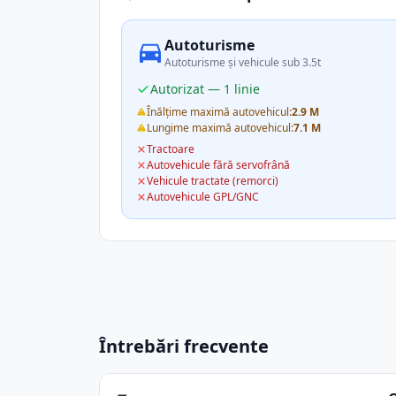
Autoturisme
Autoturisme și vehicule sub 3.5t
Autorizat — 1 linie
Înălțime maximă autovehicul:
2.9 M
Lungime maximă autovehicul:
7.1 M
Tractoare
Autovehicule fără servofrână
Vehicule tractate (remorci)
Autovehicule GPL/GNC
Întrebări frecvente