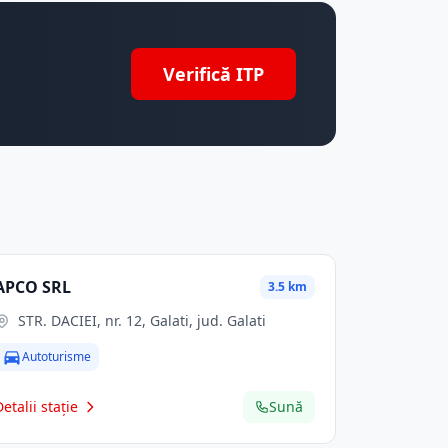
Verifică ITP
APCO SRL
3.5 km
STR. DACIEI, nr. 12, Galati, jud. Galati
Autoturisme
Detalii stație
Sună