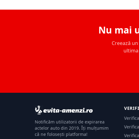
Nu mai u
Creează un c
ultima 
VERIF
Verific
Notificăm utilizatorii de expirarea
Verific
actelor auto din 2019. Îți mulțumim
că ne folosești platforma!
Verific