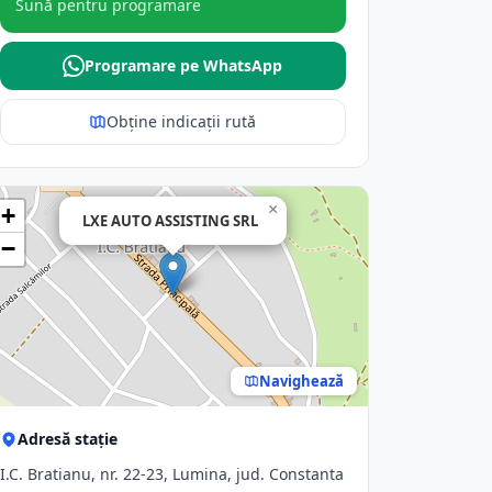
Sună pentru programare
Programare pe WhatsApp
Obține indicații rută
×
+
LXE AUTO ASSISTING SRL
−
Navighează
Adresă stație
I.C. Bratianu, nr. 22-23, Lumina, jud. Constanta