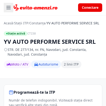
Conectare
Acasă
/
Stații ITP
/
Constanța
/
YV AUTO PERFORME SERVICE SRL
Stație activă
CT150
YV AUTO PERFORME SERVICE SRL
STR. DE 277/134, nr. FN, Navodari, jud. Constanta,
Navodari, jud. Constanța
Moto / ATV
Autoturisme
2 linii ITP
Programează-te la ITP
Număr de telefon indisponibil. Vizitează stația direct
sau verifică alte stații din zonă.