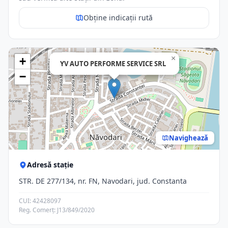
Obține indicații rută
×
+
YV AUTO PERFORME SERVICE SRL
−
Navighează
Adresă stație
STR. DE 277/134, nr. FN, Navodari, jud. Constanta
CUI: 42428097
Reg. Comerț: J13/849/2020