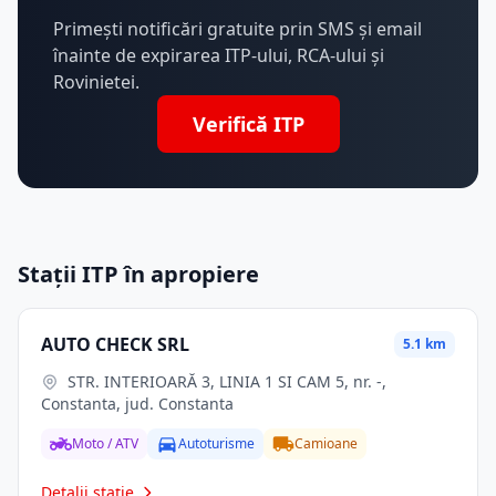
Primești notificări gratuite prin SMS și email
înainte de expirarea ITP-ului, RCA-ului și
Rovinietei.
Verifică ITP
Stații ITP în apropiere
AUTO CHECK SRL
5.1 km
STR. INTERIOARĂ 3, LINIA 1 SI CAM 5, nr. -,
Constanta, jud. Constanta
Moto / ATV
Autoturisme
Camioane
Detalii stație