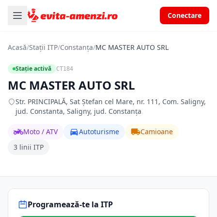
Conectare
Acasă
/
Stații ITP
/
Constanța
/
MC MASTER AUTO SRL
Stație activă
CT184
MC MASTER AUTO SRL
Str. PRINCIPALĂ, Sat Ştefan cel Mare, nr. 111, Com. Saligny,
jud. Constanta, Saligny, jud. Constanța
Moto / ATV
Autoturisme
Camioane
3 linii ITP
Programează-te la ITP