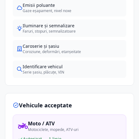
Emisii poluante
Gaze eșapament, nivel noxe
Iluminare și semnalizare
Faruri, stopuri, semnalizatoare
Caroserie și șasiu
Coroziune, deformări, etanșeitate
Identificare vehicul
Serie șasiu, plăcuțe, VIN
Vehicule acceptate
Moto / ATV
Motociclete, mopede, ATV-uri
Autorizat — 1 linie