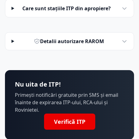
Care sunt stațiile ITP din apropiere?
Detalii autorizare RAROM
Nu uita de ITP!
Primești notificări gratuite prin SMS și email
înainte de expirarea ITP-ului, RCA-ului și
Rovinietei.
Verifică ITP