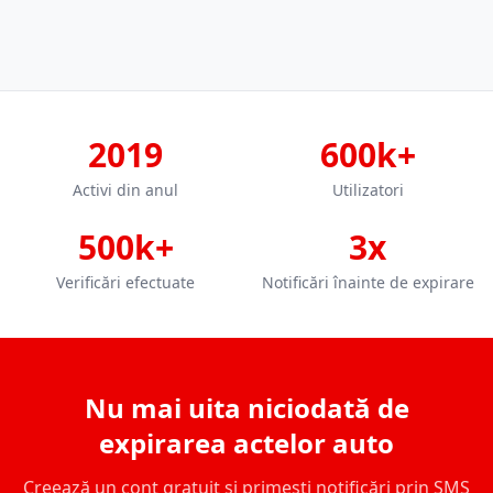
2019
600k+
Activi din anul
Utilizatori
500k+
3x
Verificări efectuate
Notificări înainte de expirare
Nu mai uita niciodată de
expirarea actelor auto
Creează un cont gratuit și primești notificări prin SMS