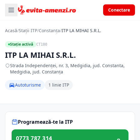
Conectare
Acasă
/
Stații ITP
/
Constanța
/
ITP LA MIHAI S.R.L.
Stație activă
CT180
ITP LA MIHAI S.R.L.
Strada Independenței, nr. 3, Medgidia, jud. Constanta,
Medgidia, jud. Constanța
Autoturisme
1 linie ITP
Programează-te la ITP
0773 787 314