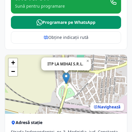
Sună pentru programare
Programare pe WhatsApp
Obține indicații rută
×
+
ITP LA MIHAI S.R.L.
−
Navighează
Adresă stație
Strada Independenței, nr. 3, Medgidia, jud. Constanta