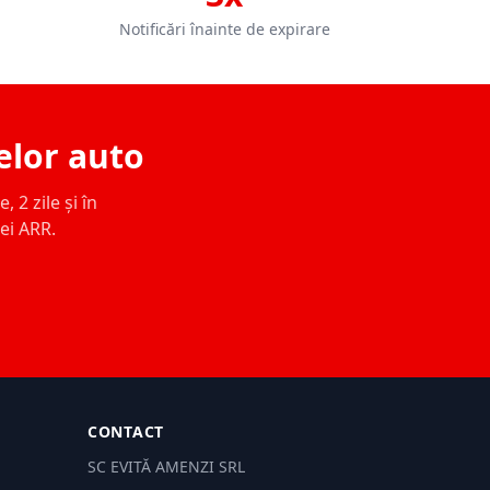
Notificări înainte de expirare
elor auto
 2 zile și în
ței ARR.
CONTACT
SC EVITĂ AMENZI SRL