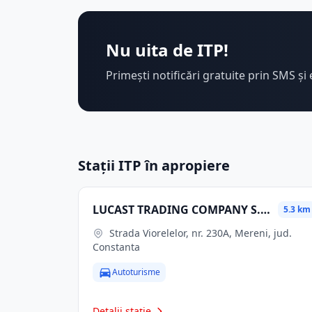
Nu uita de ITP!
Primești notificări gratuite prin SMS și 
Stații ITP în apropiere
LUCAST TRADING COMPANY S.R.L.
5.3 km
Strada Viorelelor, nr. 230A, Mereni, jud.
Constanta
Autoturisme
Detalii stație