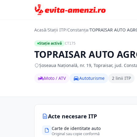
Acasă
/
Stații ITP
/
Constanța
/
TOPRAISAR AUTO AGRO 
Stație activă
CT175
TOPRAISAR AUTO AGRO
Șoseaua Națională, nr. 19, Topraisar, jud. Const
Moto / ATV
Autoturisme
2 linii ITP
Acte necesare ITP
Carte de identitate auto
Original sau copie conformă