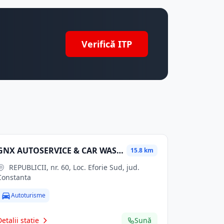
Verifică ITP
GNX AUTOSERVICE & CAR WASH S.R.L.
15.8 km
REPUBLICII, nr. 60, Loc. Eforie Sud, jud.
Constanta
Autoturisme
Detalii stație
Sună