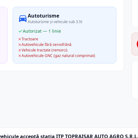
Autoturisme
Autoturisme și vehicule sub 3.5t
Autorizat — 1 linie
Tractoare
Autovehicule fără servofrână
Vehicule tractate (remorci)
Autovehicule GNC (gaz natural comprimat)
vehicule acceptă stația ITP TOPRAISAR AUTO AGRO S.R.L