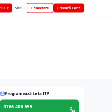
ții ITP
Știri
Conectare
Creează Cont
Programează-te la ITP
0766 406 655