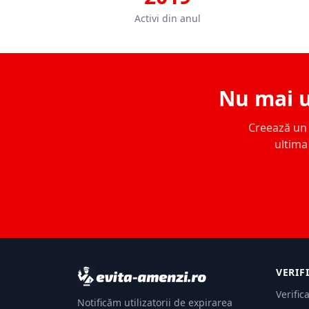
Activi din anul
Nu mai u
Creează un c
ultima 
VERIF
Verific
Notificăm utilizatorii de expirarea