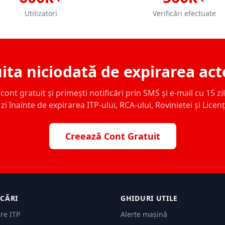
Utilizatori
Verificări efectuate
ita niciodată de expirarea act
ont gratuit și primești notificări prin SMS și e-mail cu 15 zile,
zi înainte de expirarea ITP-ului, RCA-ului, Rovinietei și Licen
Creează Cont Gratuit
ICĂRI
GHIDURI UTILE
are ITP
Alerte mașină