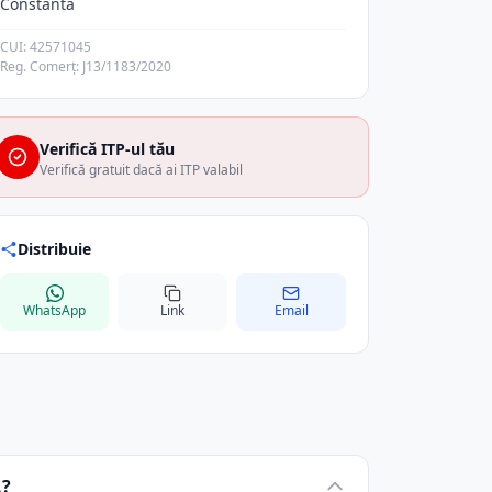
Constanta
CUI: 42571045
Reg. Comerț: J13/1183/2020
Verifică ITP-ul tău
Verifică gratuit dacă ai ITP valabil
Distribuie
WhatsApp
Link
Email
.?