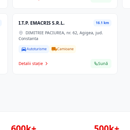
I.T.P. EMACRIS S.R.L.
16.1 km
DIMITRIE PACIUREA, nr. 62, Agigea, jud.
Constanta
Autoturisme
Camioane
Detalii stație
Sună
600k+
500k+