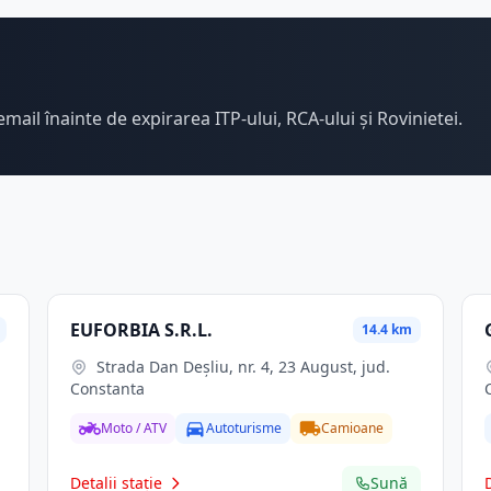
email înainte de expirarea ITP-ului, RCA-ului și Rovinietei.
EUFORBIA S.R.L.
14.4 km
Strada Dan Deșliu, nr. 4, 23 August, jud.
Constanta
Moto / ATV
Autoturisme
Camioane
Detalii stație
Sună