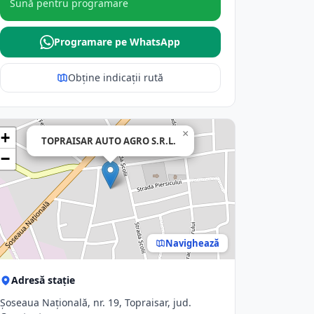
Sună pentru programare
Programare pe WhatsApp
Obține indicații rută
×
+
TOPRAISAR AUTO AGRO S.R.L.
−
Navighează
Adresă stație
Șoseaua Națională, nr. 19, Topraisar, jud.