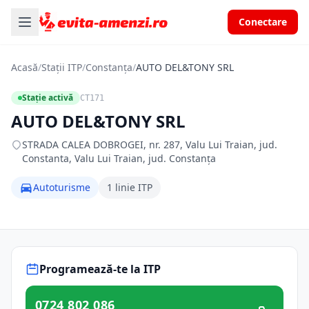
Conectare
Acasă
/
Stații ITP
/
Constanța
/
AUTO DEL&TONY SRL
Stație activă
CT171
AUTO DEL&TONY SRL
STRADA CALEA DOBROGEI, nr. 287, Valu Lui Traian, jud.
Constanta, Valu Lui Traian, jud. Constanța
Autoturisme
1 linie ITP
Programează-te la ITP
0724 802 086