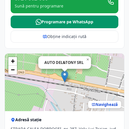
Sună pentru programare
Programare pe WhatsApp
Obține indicații rută
×
+
AUTO DEL&TONY SRL
−
Navighează
Adresă stație
STRADA CALEA DOBROGEI, nr. 287, Valu Lui Traian, jud.