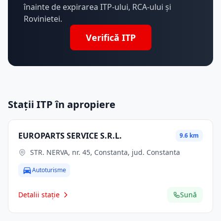
înainte de expirarea ITP-ului, RCA-ului și
Rovinietei.
Verifică ITP
Stații ITP în apropiere
EUROPARTS SERVICE S.R.L.
9.6 km
STR. NERVA, nr. 45, Constanta, jud. Constanta
Autoturisme
Detalii stație
Sună