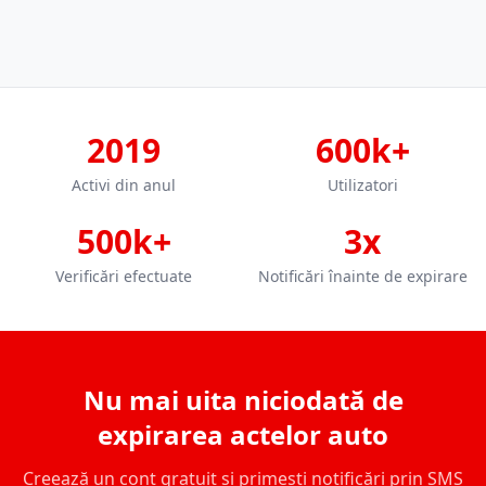
2019
600k+
Activi din anul
Utilizatori
500k+
3x
Verificări efectuate
Notificări înainte de expirare
Nu mai uita niciodată de
expirarea actelor auto
Creează un cont gratuit și primești notificări prin SMS