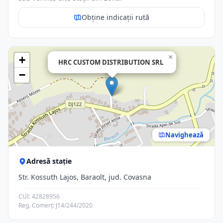
Obține indicații rută
×
+
HRC CUSTOM DISTRIBUTION SRL
−
Navighează
Adresă stație
Str. Kossuth Lajos, Baraolt, jud. Covasna
CUI: 42828956
Reg. Comerț: J14/244/2020