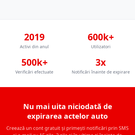
2019
600k+
Activi din anul
Utilizatori
500k+
3x
Verificări efectuate
Notificări înainte de expirare
Nu mai uita niciodată de
expirarea actelor auto
Creează un cont gratuit și primești notificări prin SMS