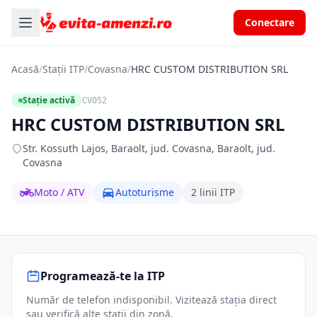
Conectare
Acasă
/
Stații ITP
/
Covasna
/
HRC CUSTOM DISTRIBUTION SRL
Stație activă
CV052
HRC CUSTOM DISTRIBUTION SRL
Str. Kossuth Lajos, Baraolt, jud. Covasna, Baraolt, jud.
Covasna
Moto / ATV
Autoturisme
2 linii ITP
Programează-te la ITP
Număr de telefon indisponibil. Vizitează stația direct
sau verifică alte stații din zonă.