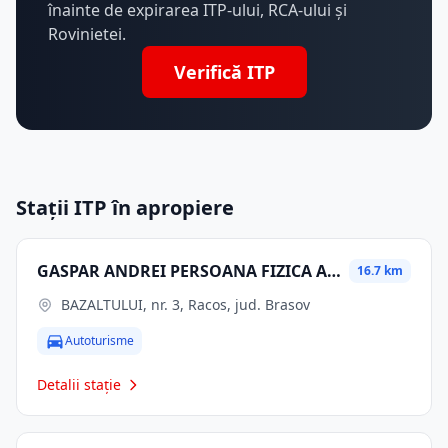
înainte de expirarea ITP-ului, RCA-ului și
Rovinietei.
Verifică ITP
Stații ITP în apropiere
GASPAR ANDREI PERSOANA FIZICA AUTORIZATA
16.7 km
BAZALTULUI, nr. 3, Racos, jud. Brasov
Autoturisme
Detalii stație