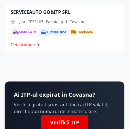
SERVICEAUTO GO&ITP SRL
-, nr. CF23105, Pachia, jud. Covasna
Moto / ATV
Autoturisme
Camioane
Detalii stație
Ai ITP-ul expirat în Covasna?
Verifică gratuit și instant dacă ai ITP valabil,
direct după numărul de înmatriculare.
Verifică ITP