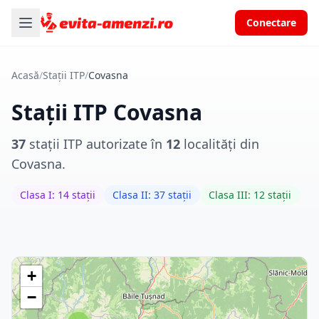
Conectare
Acasă
/
Stații ITP
/
Covasna
Stații ITP Covasna
37
stații ITP autorizate în
12
localități din
Covasna.
Clasa I: 14 stații
Clasa II: 37 stații
Clasa III: 12 stații
+
−