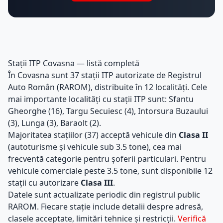
Stații ITP Covasna — listă completă
În Covasna sunt 37 stații ITP autorizate de Registrul
Auto Român (RAROM), distribuite în 12 localități. Cele
mai importante localități cu stații ITP sunt: Sfantu
Gheorghe (16), Targu Secuiesc (4), Intorsura Buzaului
(3), Lunga (3), Baraolt (2).
Majoritatea stațiilor (37) acceptă vehicule din
Clasa II
(autoturisme și vehicule sub 3.5 tone), cea mai
frecventă categorie pentru șoferii particulari. Pentru
vehicule comerciale peste 3.5 tone, sunt disponibile 12
stații cu autorizare
Clasa III
.
Datele sunt actualizate periodic din registrul public
RAROM. Fiecare stație include detalii despre adresă,
clasele acceptate, limitări tehnice și restricții.
Verifică