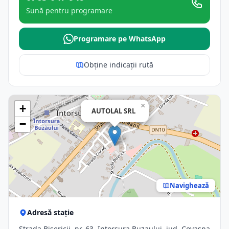
Sună pentru programare
Programare pe WhatsApp
Obține indicații rută
×
+
AUTOLAL SRL
−
Navighează
Adresă stație
Strada Bisericii, nr. 63, Intorsura Buzaului, jud. Covasna