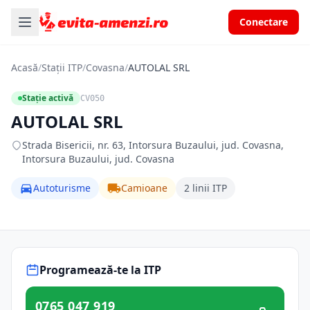
Conectare
Acasă
/
Stații ITP
/
Covasna
/
AUTOLAL SRL
Stație activă
CV050
AUTOLAL SRL
Strada Bisericii, nr. 63, Intorsura Buzaului, jud. Covasna,
Intorsura Buzaului, jud. Covasna
Autoturisme
Camioane
2 linii ITP
Programează-te la ITP
0765 047 919