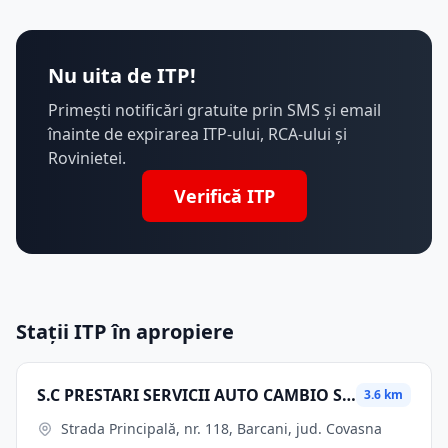
Nu uita de ITP!
Primești notificări gratuite prin SMS și email
înainte de expirarea ITP-ului, RCA-ului și
Rovinietei.
Verifică ITP
Stații ITP în apropiere
S.C PRESTARI SERVICII AUTO CAMBIO SRL
3.6 km
Strada Principală, nr. 118, Barcani, jud. Covasna