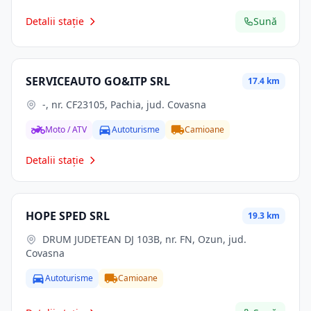
Detalii stație
Sună
SERVICEAUTO GO&ITP SRL
17.4 km
-, nr. CF23105, Pachia, jud. Covasna
Moto / ATV
Autoturisme
Camioane
Detalii stație
HOPE SPED SRL
19.3 km
DRUM JUDETEAN DJ 103B, nr. FN, Ozun, jud.
Covasna
Autoturisme
Camioane