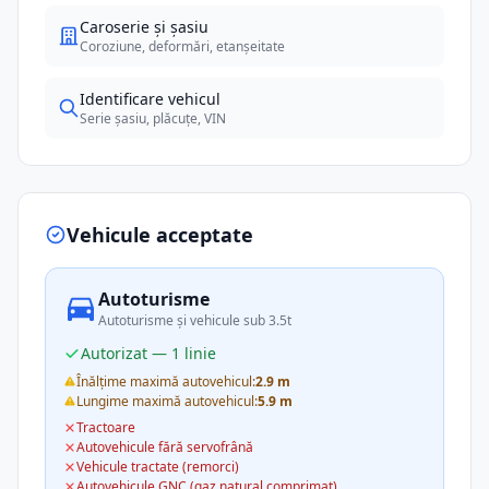
Caroserie și șasiu
Coroziune, deformări, etanșeitate
Identificare vehicul
Serie șasiu, plăcuțe, VIN
Vehicule acceptate
Autoturisme
Autoturisme și vehicule sub 3.5t
Autorizat — 1 linie
Înălțime maximă autovehicul:
2.9 m
Lungime maximă autovehicul:
5.9 m
Tractoare
Autovehicule fără servofrână
Vehicule tractate (remorci)
Autovehicule GNC (gaz natural comprimat)