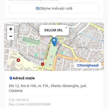
Obține indicații rută
×
+
DELCAR SRL
−
Navighează
Adresă stație
DN 12, Km.8-100, nr. F.N., Sfantu Gheorghe, jud.
Covasna
CUI: 14619210
Reg. Comerț: /J2002000554080