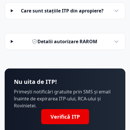
Care sunt stațiile ITP din apropiere?
Detalii autorizare RAROM
Nu uita de ITP!
Primești notificări gratuite prin SMS și email
înainte de expirarea ITP-ului, RCA-ului și
Rovinietei.
Verifică ITP