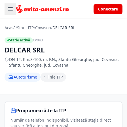
Conectare
Acasă
/
Stații ITP
/
Covasna
/
DELCAR SRL
Stație activă
CV043
DELCAR SRL
DN 12, Km.8-100, nr. F.N., Sfantu Gheorghe, jud. Covasna,
Sfantu Gheorghe, jud. Covasna
Autoturisme
1 linie ITP
Programează-te la ITP
Număr de telefon indisponibil. Vizitează stația direct
sau verifică alte stații din zonă.