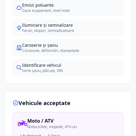
Emisii poluante
Gaze eșapament, nivel noxe
Iluminare și semnalizare
Faruri, stopuri, semnalizatoare
Caroserie și șasiu
Coroziune, deformări, etanșeitate
Identificare vehicul
Serie șasiu, plăcuțe, VIN
Vehicule acceptate
Moto / ATV
Motociclete, mopede, ATV-uri
Autorizat — 1 linie