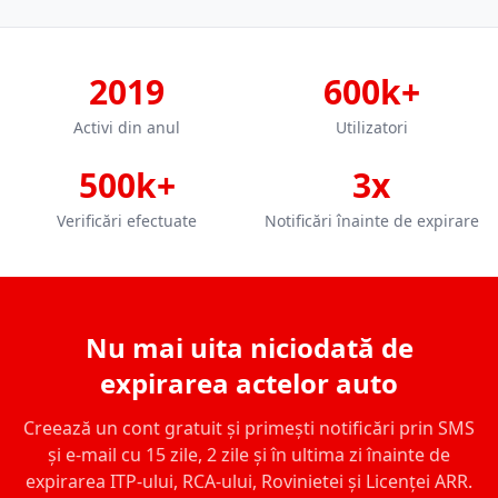
2019
600k+
Activi din anul
Utilizatori
500k+
3x
Verificări efectuate
Notificări înainte de expirare
Nu mai uita niciodată de
expirarea actelor auto
Creează un cont gratuit și primești notificări prin SMS
și e-mail cu 15 zile, 2 zile și în ultima zi înainte de
expirarea ITP-ului, RCA-ului, Rovinietei și Licenței ARR.