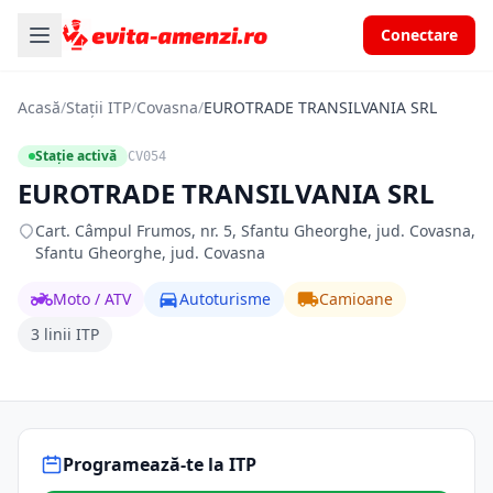
Conectare
Acasă
/
Stații ITP
/
Covasna
/
EUROTRADE TRANSILVANIA SRL
Stație activă
CV054
EUROTRADE TRANSILVANIA SRL
Cart. Câmpul Frumos, nr. 5, Sfantu Gheorghe, jud. Covasna,
Sfantu Gheorghe, jud. Covasna
Moto / ATV
Autoturisme
Camioane
3 linii ITP
Programează-te la ITP