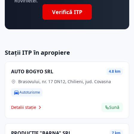
Rovinietei.
Verifică ITP
Stații ITP în apropiere
AUTO BOGYO SRL
4.8 km
Brasovului, nr. 17 DN12, Chilieni, jud. Covasna
Autoturisme
Detalii stație
Sună
PRODUCTIE "BARNA" SRL
7 km