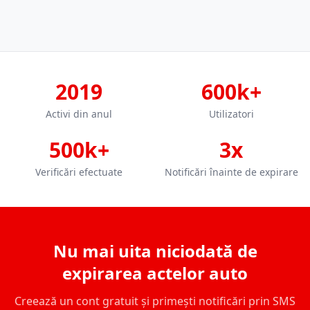
2019
600k+
Activi din anul
Utilizatori
500k+
3x
Verificări efectuate
Notificări înainte de expirare
Nu mai uita niciodată de
expirarea actelor auto
Creează un cont gratuit și primești notificări prin SMS