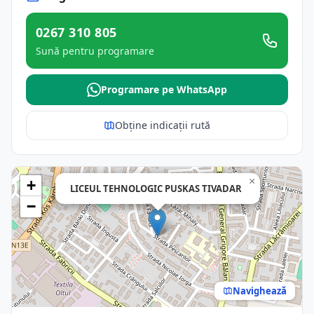
0267 310 805
Sună pentru programare
Programare pe WhatsApp
Obține indicații rută
×
+
LICEUL TEHNOLOGIC PUSKAS TIVADAR
−
Navighează