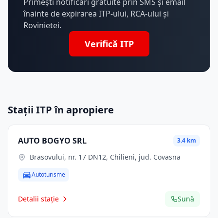
Primești notificări gratuite prin SMS și email
înainte de expirarea ITP-ului, RCA-ului și
Rovinietei.
Verifică ITP
Stații ITP în apropiere
AUTO BOGYO SRL
3.4 km
Brasovului, nr. 17 DN12, Chilieni, jud. Covasna
Autoturisme
Detalii stație
Sună