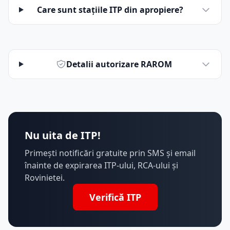
Care sunt stațiile ITP din apropiere?
Detalii autorizare RAROM
Nu uita de ITP!
Primești notificări gratuite prin SMS și email
înainte de expirarea ITP-ului, RCA-ului și
Rovinietei.
Verifică ITP