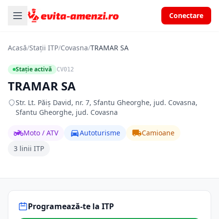
Conectare
Acasă
/
Stații ITP
/
Covasna
/
TRAMAR SA
Stație activă
CV012
TRAMAR SA
Str. Lt. Păiș David, nr. 7, Sfantu Gheorghe, jud. Covasna,
Sfantu Gheorghe, jud. Covasna
Moto / ATV
Autoturisme
Camioane
3 linii ITP
Programează-te la ITP