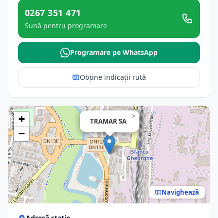
0267 351 471
Sună pentru programare
Programare pe WhatsApp
Obține indicații rută
×
+
TRAMAR SA
−
Navighează
Adresă stație