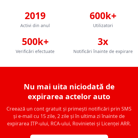
2019
600k+
Activi din anul
Utilizatori
500k+
3x
Verificări efectuate
Notificări înainte de expirare
Nu mai uita niciodată de
expirarea actelor auto
Creează un cont gratuit și primești notificări prin SMS
și e-mail cu 15 zile, 2 zile și în ultima zi înainte de
expirarea ITP-ului, RCA-ului, Rovinietei și Licenței ARR.