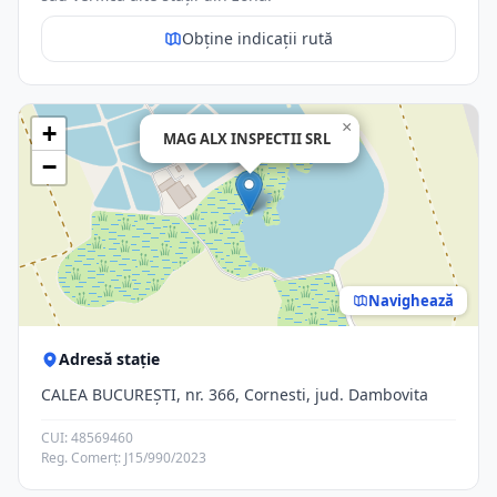
Obține indicații rută
×
+
MAG ALX INSPECTII SRL
−
Navighează
Adresă stație
CALEA BUCUREȘTI, nr. 366, Cornesti, jud. Dambovita
CUI: 48569460
Reg. Comerț: J15/990/2023