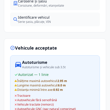
Caroserie și șasiu
Coroziune, deformări, etanșeitate
Identificare vehicul
Serie șasiu, plăcuțe, VIN
Vehicule acceptate
Autoturisme
Autoturisme și vehicule sub 3.5t
Autorizat — 1 linie
Înălțime maximă autovehicul:
2.95 m
Lungime maximă autovehicul:
6.0 m
Distanța minimă între axe:
0.92 m
Tractoare
Autovehicule fără servofrână
Vehicule tractate (remorci)
Autovehicule GNC (gaz natural comprimat)