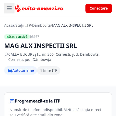
Conectare
Acasă
/
Stații ITP
/
Dâmbovița
/
MAG ALX INSPECTII SRL
Stație activă
DB077
MAG ALX INSPECTII SRL
CALEA BUCUREȘTI, nr. 366, Cornesti, jud. Dambovita,
Cornesti, jud. Dâmbovița
Autoturisme
1 linie ITP
Programează-te la ITP
Număr de telefon indisponibil. Vizitează stația direct
sau verifică alte stații din zonă.