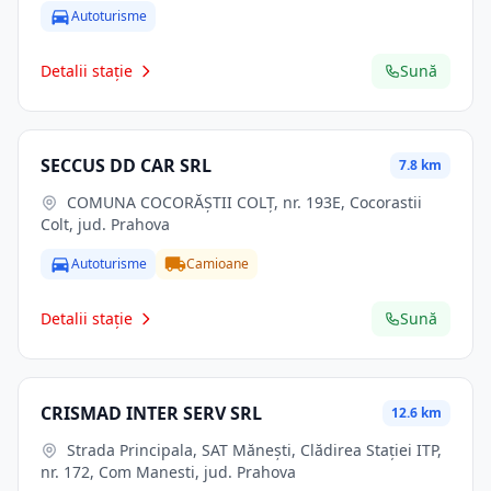
Autoturisme
Detalii stație
Sună
SECCUS DD CAR SRL
7.8 km
COMUNA COCORĂŞTII COLŢ, nr. 193E, Cocorastii
Colt, jud. Prahova
Autoturisme
Camioane
Detalii stație
Sună
CRISMAD INTER SERV SRL
12.6 km
Strada Principala, SAT Măneşti, Clădirea Staţiei ITP,
nr. 172, Com Manesti, jud. Prahova