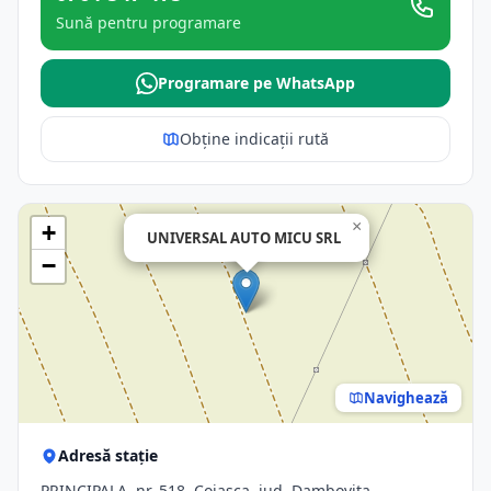
Sună pentru programare
Programare pe WhatsApp
Obține indicații rută
×
+
UNIVERSAL AUTO MICU SRL
−
Navighează
Adresă stație
PRINCIPALA, nr. 518, Cojasca, jud. Dambovita