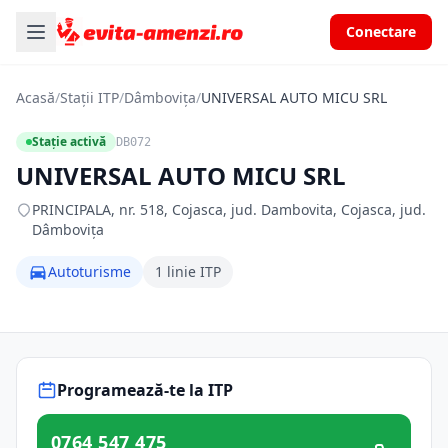
Conectare
Acasă
/
Stații ITP
/
Dâmbovița
/
UNIVERSAL AUTO MICU SRL
Stație activă
DB072
UNIVERSAL AUTO MICU SRL
PRINCIPALA, nr. 518, Cojasca, jud. Dambovita, Cojasca, jud.
Dâmbovița
Autoturisme
1 linie ITP
Programează-te la ITP
0764 547 475