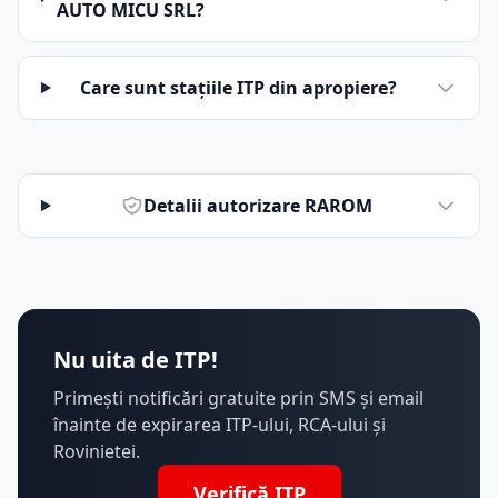
AUTO MICU SRL?
Care sunt stațiile ITP din apropiere?
Detalii autorizare RAROM
Nu uita de ITP!
Primești notificări gratuite prin SMS și email
înainte de expirarea ITP-ului, RCA-ului și
Rovinietei.
Verifică ITP