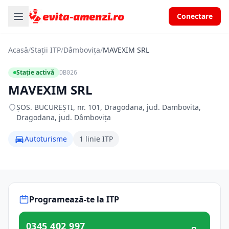
Conectare
Acasă
/
Stații ITP
/
Dâmbovița
/
MAVEXIM SRL
Stație activă
DB026
MAVEXIM SRL
ŞOS. BUCUREŞTI, nr. 101, Dragodana, jud. Dambovita,
Dragodana, jud. Dâmbovița
Autoturisme
1 linie ITP
Programează-te la ITP
0345 402 997