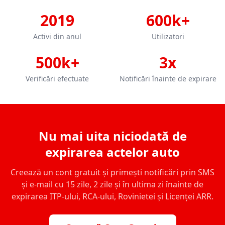
2019
600k+
Activi din anul
Utilizatori
500k+
3x
Verificări efectuate
Notificări înainte de expirare
Nu mai uita niciodată de
expirarea actelor auto
Creează un cont gratuit și primești notificări prin SMS
și e-mail cu 15 zile, 2 zile și în ultima zi înainte de
expirarea ITP-ului, RCA-ului, Rovinietei și Licenței ARR.