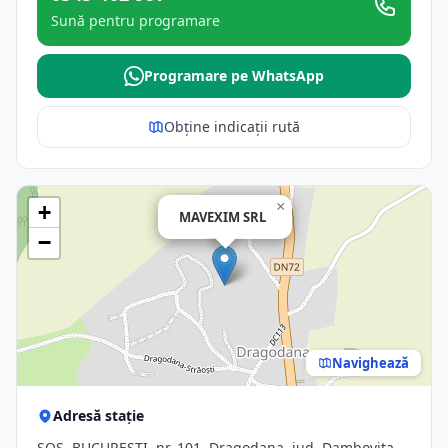
Sună pentru programare
Programare pe WhatsApp
Obține indicații rută
×
+
MAVEXIM SRL
−
Navighează
Adresă stație
ŞOS. BUCUREŞTI, nr. 101, Dragodana, jud. Dambovita