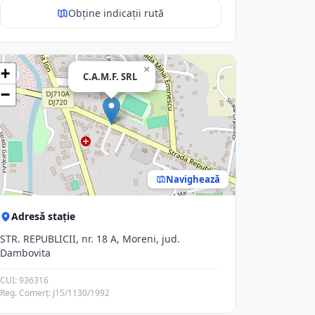
Obține indicații rută
×
+
C.A.M.F. SRL
−
Navighează
Adresă stație
STR. REPUBLICII, nr. 18 A, Moreni, jud.
Dambovita
CUI: 936316
Reg. Comerț: J15/1130/1992