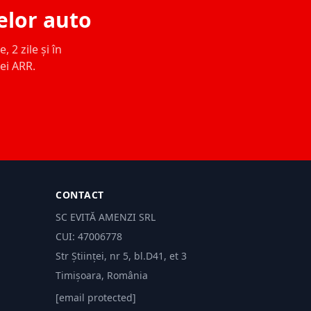
elor auto
 2 zile și în
ței ARR.
CONTACT
SC EVITĂ AMENZI SRL
CUI: 47006778
Str Științei, nr 5, bl.D41, et 3
Timișoara, România
[email protected]