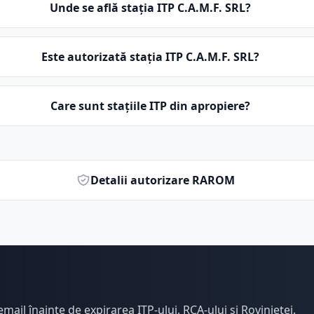
Unde se află stația ITP C.A.M.F. SRL?
Este autorizată stația ITP C.A.M.F. SRL?
Care sunt stațiile ITP din apropiere?
Detalii autorizare RAROM
email înainte de expirarea ITP-ului, RCA-ului și Rovinietei.