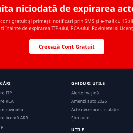
ita niciodată de expirarea act
ont gratuit și primești notificări prin SMS și e-mail cu 15 zile,
zi înainte de expirarea ITP-ului, RCA-ului, Rovinietei și Licen
Creează Cont Gratuit
ICĂRI
GHIDURI UTILE
are ITP
Alerte mașină
are RCA
Amenzi auto 2026
are rovinieta
Acte necesare circulație
are licență ARR
Știri auto
TP
UTILE