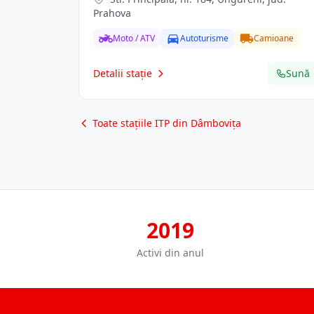
Prahova
Moto / ATV
Autoturisme
Camioane
Detalii stație
Sună
Toate stațiile ITP din Dâmbovița
2019
Activi din anul