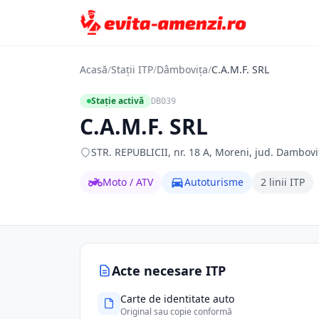
Acasă
/
Stații ITP
/
Dâmbovița
/
C.A.M.F. SRL
Stație activă
DB039
C.A.M.F. SRL
STR. REPUBLICII, nr. 18 A, Moreni, jud. Dambov
Moto / ATV
Autoturisme
2 linii ITP
Acte necesare ITP
Carte de identitate auto
Original sau copie conformă