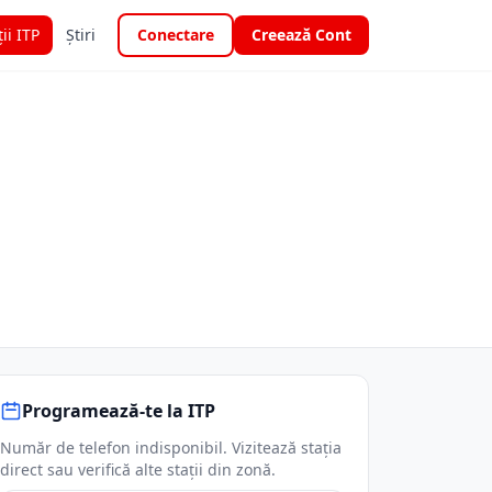
ții ITP
Știri
Conectare
Creează Cont
Programează-te la ITP
Număr de telefon indisponibil. Vizitează stația
direct sau verifică alte stații din zonă.