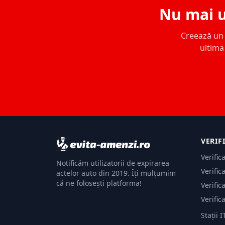
Nu mai u
Creează un c
ultima 
VERIF
Verific
Notificăm utilizatorii de expirarea
Verific
actelor auto din 2019. Îți mulțumim
că ne folosești platforma!
Verific
Verific
Stații I