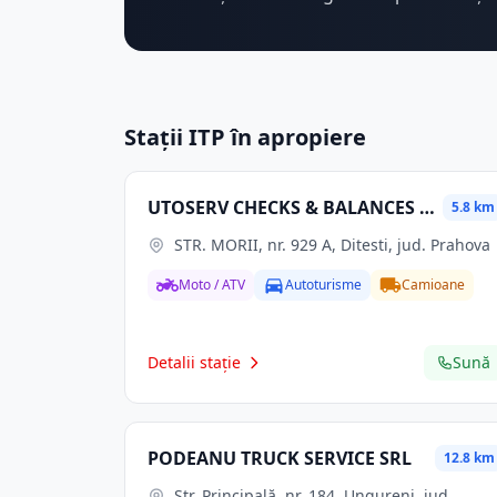
Stații ITP în apropiere
UTOSERV CHECKS & BALANCES SRL
5.8 km
STR. MORII, nr. 929 A, Ditesti, jud. Prahova
Moto / ATV
Autoturisme
Camioane
Detalii stație
Sună
PODEANU TRUCK SERVICE SRL
12.8 km
Str. Principală, nr. 184, Ungureni, jud.