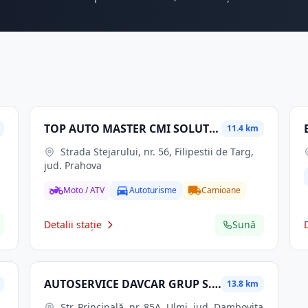
TOP AUTO MASTER CMI SOLUTIONS SRL
11.4 km
Strada Stejarului, nr. 56, Filipestii de Targ,
jud. Prahova
Moto / ATV
Autoturisme
Camioane
Detalii stație
Sună
AUTOSERVICE DAVCAR GRUP S.R.L.
13.8 km
Str. Principală, nr. 85A, Ulmi, jud. Dambovita