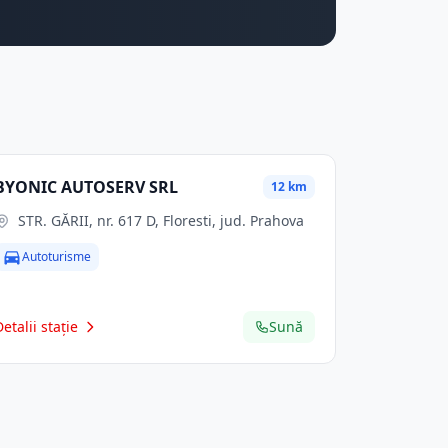
BYONIC AUTOSERV SRL
12 km
STR. GĂRII, nr. 617 D, Floresti, jud. Prahova
Autoturisme
Detalii stație
Sună