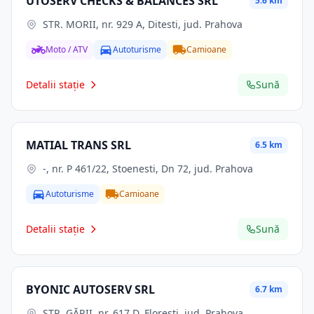
UTOSERV CHECKS & BALANCES SRL
5.6 km
STR. MORII, nr. 929 A, Ditesti, jud. Prahova
Moto / ATV
Autoturisme
Camioane
Detalii stație
Sună
MATIAL TRANS SRL
6.5 km
-, nr. P 461/22, Stoenesti, Dn 72, jud. Prahova
Autoturisme
Camioane
Detalii stație
Sună
BYONIC AUTOSERV SRL
6.7 km
STR. GĂRII, nr. 617 D, Floresti, jud. Prahova