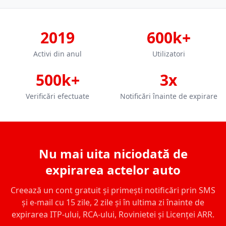
2019
600k+
Activi din anul
Utilizatori
500k+
3x
Verificări efectuate
Notificări înainte de expirare
Nu mai uita niciodată de
expirarea actelor auto
Creează un cont gratuit și primești notificări prin SMS
și e-mail cu 15 zile, 2 zile și în ultima zi înainte de
expirarea ITP-ului, RCA-ului, Rovinietei și Licenței ARR.