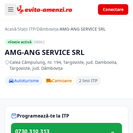
Conectare
Acasă
/
Stații ITP
/
Dâmbovița
/
AMG-ANG SERVICE SRL
Stație activă
DB062
AMG-ANG SERVICE SRL
Calea Câmpulung, nr. 194, Targoviste, jud. Dambovita,
Targoviste, jud. Dâmbovița
Autoturisme
Camioane
2 linii ITP
Programează-te la ITP
0730 310 313