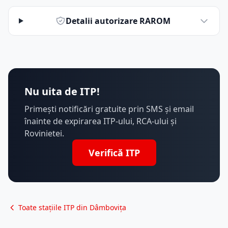
Detalii autorizare RAROM
Nu uita de ITP!
Primești notificări gratuite prin SMS și email
înainte de expirarea ITP-ului, RCA-ului și
Rovinietei.
Verifică ITP
Toate stațiile ITP din Dâmbovița