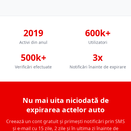
2019
600k+
Activi din anul
Utilizatori
500k+
3x
Verificări efectuate
Notificări înainte de expirare
Nu mai uita niciodată de
expirarea actelor auto
Creează un cont gratuit și primești notificări prin SMS
și e-mail cu 15 zile, 2 zile și în ultima zi înainte de