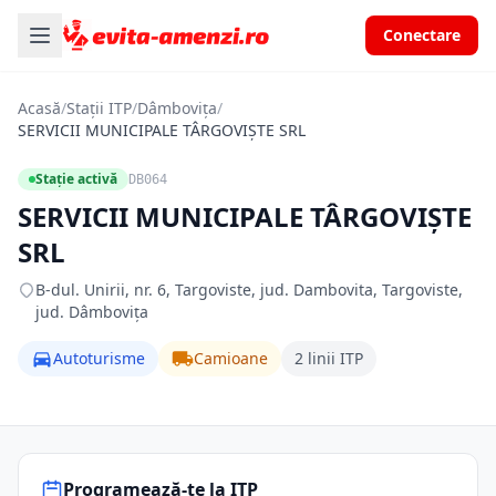
Conectare
Acasă
/
Stații ITP
/
Dâmbovița
/
SERVICII MUNICIPALE TÂRGOVIŞTE SRL
Stație activă
DB064
SERVICII MUNICIPALE TÂRGOVIŞTE
SRL
B-dul. Unirii, nr. 6, Targoviste, jud. Dambovita, Targoviste,
jud. Dâmbovița
Autoturisme
Camioane
2 linii ITP
Programează-te la ITP