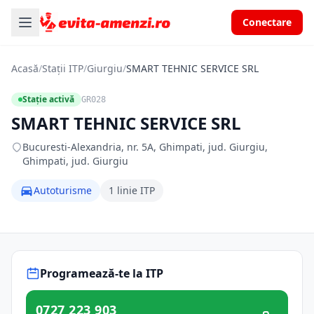
Conectare
Acasă
/
Stații ITP
/
Giurgiu
/
SMART TEHNIC SERVICE SRL
Stație activă
GR028
SMART TEHNIC SERVICE SRL
Bucuresti-Alexandria, nr. 5A, Ghimpati, jud. Giurgiu,
Ghimpati, jud. Giurgiu
Autoturisme
1 linie ITP
Programează-te la ITP
0727 223 903