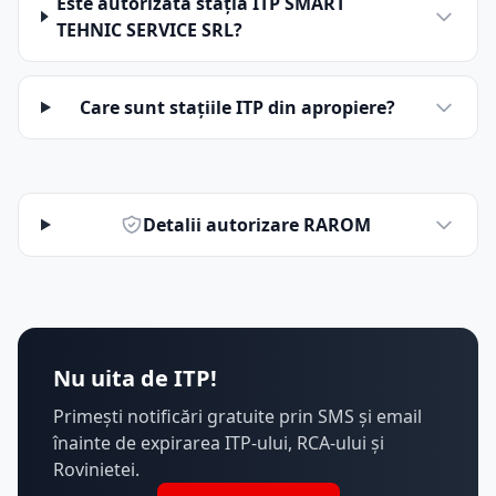
Este autorizată stația ITP SMART
TEHNIC SERVICE SRL?
Care sunt stațiile ITP din apropiere?
Detalii autorizare RAROM
Nu uita de ITP!
Primești notificări gratuite prin SMS și email
înainte de expirarea ITP-ului, RCA-ului și
Rovinietei.