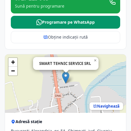
Sună pentru programare
Programare pe WhatsApp
Obține indicații rută
×
+
SMART TEHNIC SERVICE SRL
−
Navighează
Adresă stație
Bucuresti-Alexandria, nr. 5A, Ghimpati, jud. Giurgiu