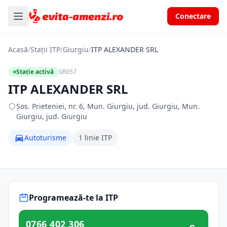
Conectare
Acasă
/
Stații ITP
/
Giurgiu
/
ITP ALEXANDER SRL
Stație activă
GR057
ITP ALEXANDER SRL
Şos. Prieteniei, nr. 6, Mun. Giurgiu, jud. Giurgiu, Mun.
Giurgiu, jud. Giurgiu
Autoturisme
1 linie ITP
Programează-te la ITP
0766 402 306