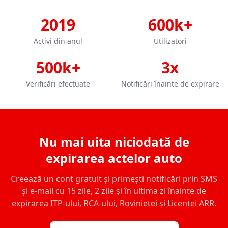
2019
600k+
Activi din anul
Utilizatori
500k+
3x
Verificări efectuate
Notificări înainte de expirare
Nu mai uita niciodată de
expirarea actelor auto
Creează un cont gratuit și primești notificări prin SMS
și e-mail cu 15 zile, 2 zile și în ultima zi înainte de
expirarea ITP-ului, RCA-ului, Rovinietei și Licenței ARR.