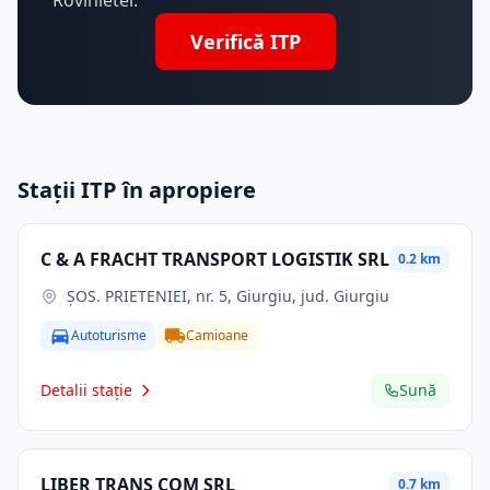
Rovinietei.
Verifică ITP
Stații ITP în apropiere
C & A FRACHT TRANSPORT LOGISTIK SRL
0.2 km
ŞOS. PRIETENIEI, nr. 5, Giurgiu, jud. Giurgiu
Autoturisme
Camioane
Detalii stație
Sună
LIBER TRANS COM SRL
0.7 km