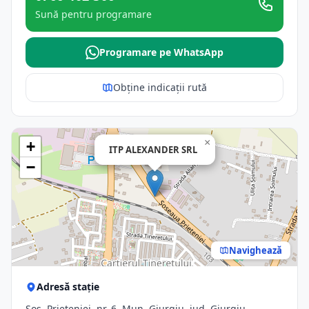
Sună pentru programare
Programare pe WhatsApp
Obține indicații rută
×
+
ITP ALEXANDER SRL
−
Navighează
Adresă stație
Şos. Prieteniei, nr. 6, Mun. Giurgiu, jud. Giurgiu