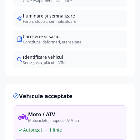
Gaze eșapament, nivel noxe
Iluminare și semnalizare
Faruri, stopuri, semnalizatoare
Caroserie și șasiu
Coroziune, deformări, etanșeitate
Identificare vehicul
Serie șasiu, plăcuțe, VIN
Vehicule acceptate
Moto / ATV
Motociclete, mopede, ATV-uri
Autorizat — 1 linie