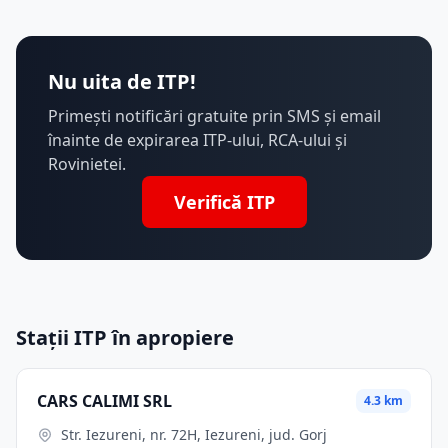
Nu uita de ITP!
Primești notificări gratuite prin SMS și email
înainte de expirarea ITP-ului, RCA-ului și
Rovinietei.
Verifică ITP
Stații ITP în apropiere
CARS CALIMI SRL
4.3 km
Str. Iezureni, nr. 72H, Iezureni, jud. Gorj