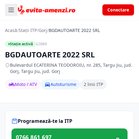
Conectare
Acasă
/
Stații ITP
/
Gorj
/
BGDAUTOARTE 2022 SRL
Stație activă
GJ069
BGDAUTOARTE 2022 SRL
Bulevardul ECATERINA TEODOROIU, nr. 285, Targu Jiu, jud.
Gorj, Targu Jiu, jud. Gorj
Moto / ATV
Autoturisme
2 linii ITP
Programează-te la ITP
0766 861 697