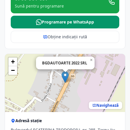
Sună pentru programare
Programare pe WhatsApp
Obține indicații rută
×
+
BGDAUTOARTE 2022 SRL
−
Navighează
Adresă stație
Bulevardul ECATERINA TEODOROIU, nr. 285, Targu Jiu,