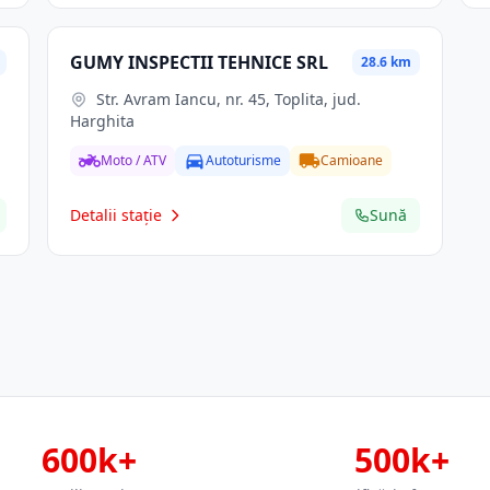
GUMY INSPECTII TEHNICE SRL
28.6 km
Str. Avram Iancu, nr. 45, Toplita, jud.
Harghita
Moto / ATV
Autoturisme
Camioane
Detalii stație
Sună
600k+
500k+