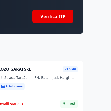
Verifică ITP
ZOZO GARAJ SRL
21.5 km
Strada Tarcău, nr. FN, Balan, jud. Harghita
Autoturisme
Detalii stație
Sună