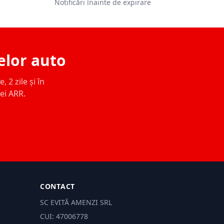
Notificări înainte de expirare
elor auto
 2 zile și în
ței ARR.
CONTACT
SC EVITĂ AMENZI SRL
CUI: 47006778