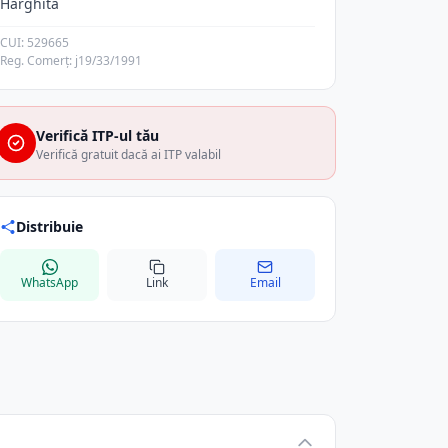
Harghita
CUI: 529665
Reg. Comerț: j19/33/1991
Verifică ITP-ul tău
Verifică gratuit dacă ai ITP valabil
Distribuie
WhatsApp
Link
Email