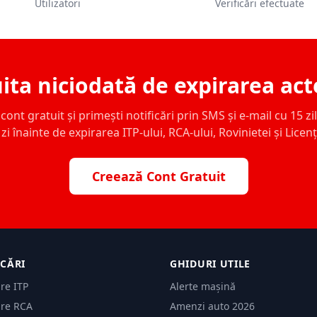
Utilizatori
Verificări efectuate
ita niciodată de expirarea act
ont gratuit și primești notificări prin SMS și e-mail cu 15 zile,
zi înainte de expirarea ITP-ului, RCA-ului, Rovinietei și Licen
Creează Cont Gratuit
ICĂRI
GHIDURI UTILE
are ITP
Alerte mașină
are RCA
Amenzi auto 2026