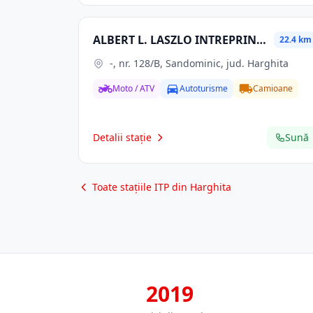
ALBERT L. LASZLO INTREPRINDERE INDIVIDUALA
22.4 km
-, nr. 128/B, Sandominic, jud. Harghita
Moto / ATV
Autoturisme
Camioane
Detalii stație
Sună
Toate stațiile ITP din Harghita
2019