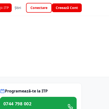
ții ITP
Știri
Conectare
Creează Cont
Programează-te la ITP
0744 798 002