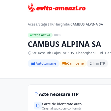
Acasă
/
Stații ITP
/
Harghita
/
CAMBUS ALPINA SA
Stație activă
HR009
CAMBUS ALPINA SA
Str. Kossuth Lajos, nr. 195, Gheorgheni, jud. Ha
Autoturisme
Camioane
2 linii ITP
Acte necesare ITP
Carte de identitate auto
Original sau copie conformă