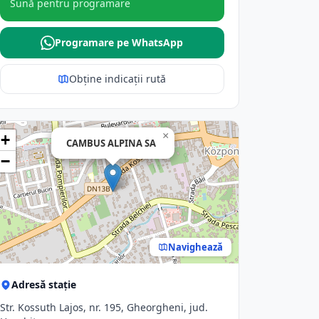
Sună pentru programare
Programare pe WhatsApp
Obține indicații rută
×
+
CAMBUS ALPINA SA
−
Navighează
Adresă stație
Str. Kossuth Lajos, nr. 195, Gheorgheni, jud.