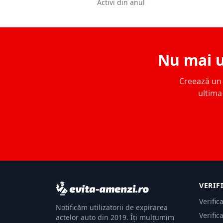
Activi din anul
Nu mai u
Creează un c
ultima 
VERIF
Verific
Notificăm utilizatorii de expirarea
Verific
actelor auto din 2019. Îți mulțumim