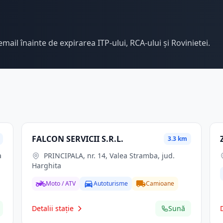
email înainte de expirarea ITP-ului, RCA-ului și Rovinietei.
FALCON SERVICII S.R.L.
3.3 km
a
PRINCIPALA, nr. 14, Valea Stramba, jud.
Harghita
Moto / ATV
Autoturisme
Camioane
Detalii stație
Sună