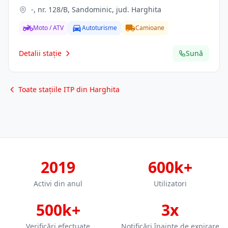
-, nr. 128/B, Sandominic, jud. Harghita
Moto / ATV
Autoturisme
Camioane
Detalii stație
Sună
Toate stațiile ITP din Harghita
2019
600k+
Activi din anul
Utilizatori
500k+
3x
Verificări efectuate
Notificări înainte de expirare