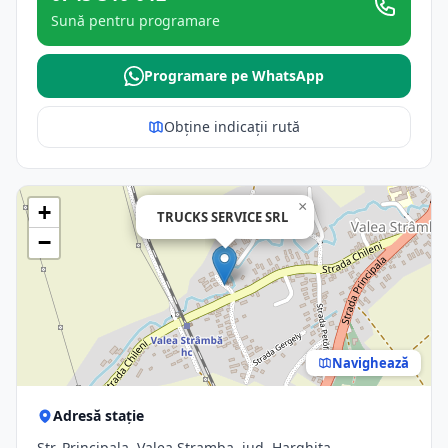
Sună pentru programare
Programare pe WhatsApp
Obține indicații rută
×
+
TRUCKS SERVICE SRL
−
Navighează
Adresă stație
Str. Principala, Valea Stramba, jud. Harghita