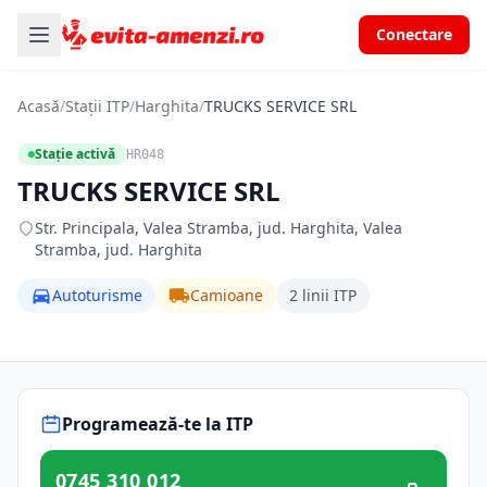
Conectare
Acasă
/
Stații ITP
/
Harghita
/
TRUCKS SERVICE SRL
Stație activă
HR048
TRUCKS SERVICE SRL
Str. Principala, Valea Stramba, jud. Harghita, Valea
Stramba, jud. Harghita
Autoturisme
Camioane
2 linii ITP
Programează-te la ITP
0745 310 012