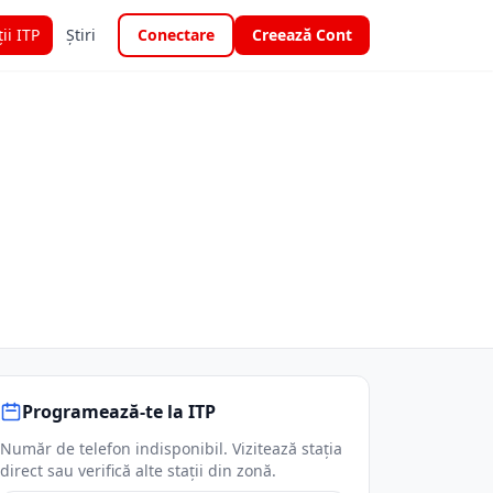
ții ITP
Știri
Conectare
Creează Cont
Programează-te la ITP
Număr de telefon indisponibil. Vizitează stația
direct sau verifică alte stații din zonă.