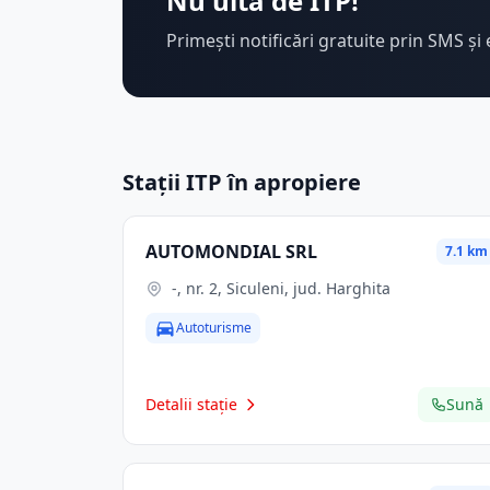
Nu uita de ITP!
Primești notificări gratuite prin SMS și 
Stații ITP în apropiere
AUTOMONDIAL SRL
7.1 km
-, nr. 2, Siculeni, jud. Harghita
Autoturisme
Detalii stație
Sună