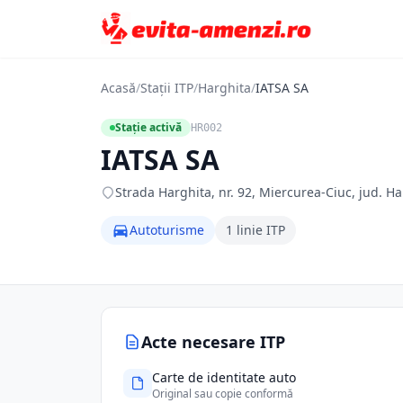
Acasă
/
Stații ITP
/
Harghita
/
IATSA SA
Stație activă
HR002
IATSA SA
Strada Harghita, nr. 92, Miercurea-Ciuc, jud. H
Autoturisme
1 linie ITP
Acte necesare ITP
Carte de identitate auto
Original sau copie conformă