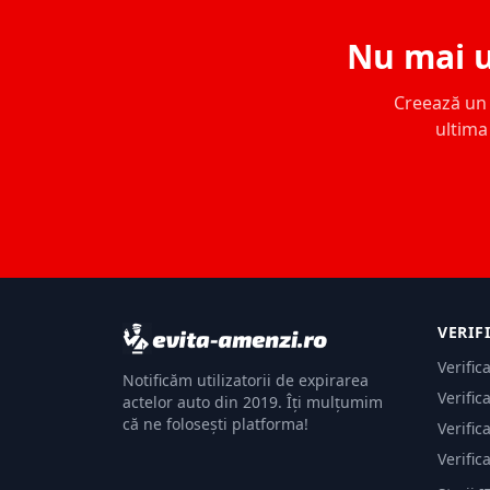
Nu mai u
Creează un c
ultima 
VERIF
Verific
Notificăm utilizatorii de expirarea
Verific
actelor auto din 2019. Îți mulțumim
că ne folosești platforma!
Verific
Verific