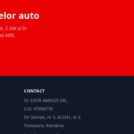
elor auto
 2 zile și în
ței ARR.
CONTACT
SC EVITĂ AMENZI SRL
CUI: 47006778
Str Științei, nr 5, bl.D41, et 3
Timișoara, România