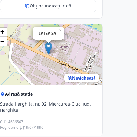
Obține indicații rută
×
+
IATSA SA
−
Navighează
Adresă stație
Strada Harghita, nr. 92, Miercurea-Ciuc, jud.
Harghita
CUI: 4636567
Reg. Comerț: J19/67/1996