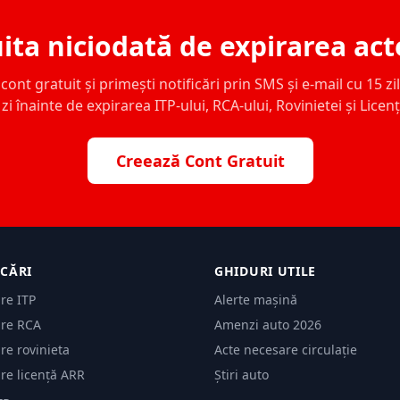
ita niciodată de expirarea act
ont gratuit și primești notificări prin SMS și e-mail cu 15 zile,
zi înainte de expirarea ITP-ului, RCA-ului, Rovinietei și Licen
Creează Cont Gratuit
ICĂRI
GHIDURI UTILE
are ITP
Alerte mașină
are RCA
Amenzi auto 2026
are rovinieta
Acte necesare circulație
are licență ARR
Știri auto