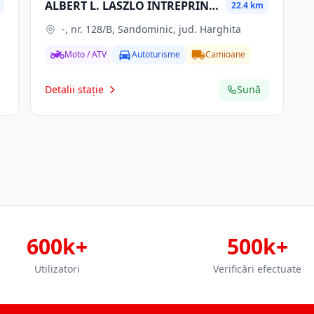
ALBERT L. LASZLO INTREPRINDERE INDIVIDUALA
22.4 km
-, nr. 128/B, Sandominic, jud. Harghita
Moto / ATV
Autoturisme
Camioane
Detalii stație
Sună
600k+
500k+
Utilizatori
Verificări efectuate