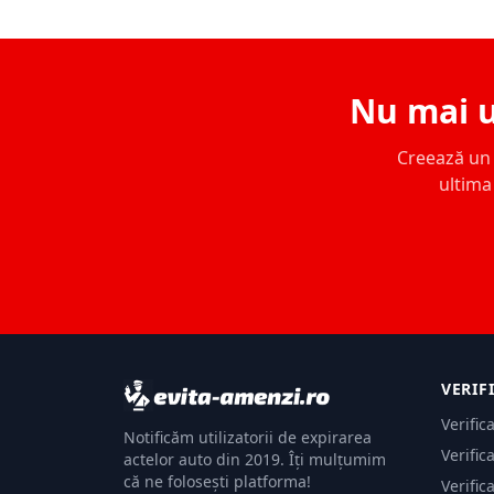
Nu mai u
Creează un c
ultima 
VERIF
Verific
Notificăm utilizatorii de expirarea
Verific
actelor auto din 2019. Îți mulțumim
că ne folosești platforma!
Verific