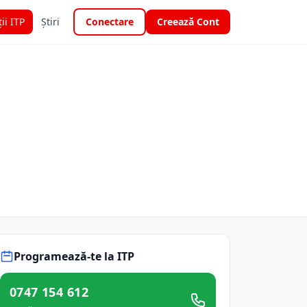
ții ITP
Știri
Conectare
Creează Cont
Programează-te la ITP
0747 154 612