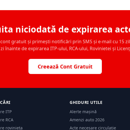
ita niciodată de expirarea act
ont gratuit și primești notificări prin SMS și e-mail cu 15 zile,
zi înainte de expirarea ITP-ului, RCA-ului, Rovinietei și Licen
Creează Cont Gratuit
ICĂRI
GHIDURI UTILE
are ITP
Alerte mașină
are RCA
Amenzi auto 2026
are rovinieta
Acte necesare circulație