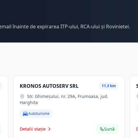
email înainte de expirarea ITP-ului, RCA-ului și Rovinietei.
KRONOS AUTOSERV SRL
11.3 km
Str. Ghimeşului, nr. 29A, Frumoasa, jud.
Harghita
Autoturisme
Detalii stație
Sună