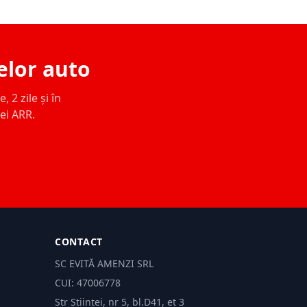
elor auto
 2 zile și în
ței ARR.
CONTACT
SC EVITĂ AMENZI SRL
CUI: 47006778
Str Științei, nr 5, bl.D41, et 3