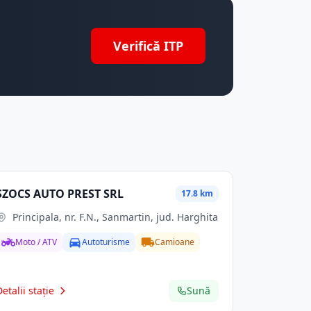
Verifică ITP
SZOCS AUTO PREST SRL
17.8 km
Principala, nr. F.N., Sanmartin, jud. Harghita
Moto / ATV
Autoturisme
Camioane
Detalii stație
Sună