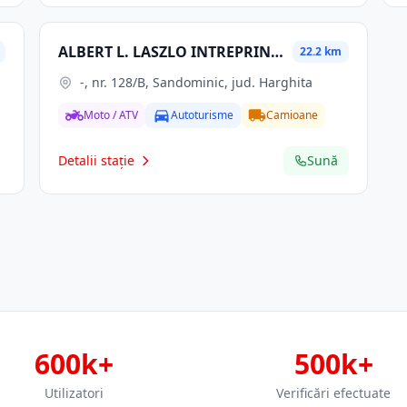
ALBERT L. LASZLO INTREPRINDERE INDIVIDUALA
22.2 km
-, nr. 128/B, Sandominic, jud. Harghita
Moto / ATV
Autoturisme
Camioane
Detalii stație
Sună
600k+
500k+
Utilizatori
Verificări efectuate