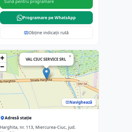
Sună pentru programare
Programare pe WhatsApp
Obține indicații rută
×
+
VAL CIUC SERVICE SRL
−
Navighează
Adresă stație
Harghita, nr. 113, Miercurea-Ciuc, jud.