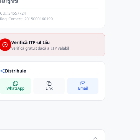
Harghita
CUI: 34557724
Reg. Comerț: J2015000160199
Verifică ITP-ul tău
Verifică gratuit dacă ai ITP valabil
Distribuie
WhatsApp
Link
Email