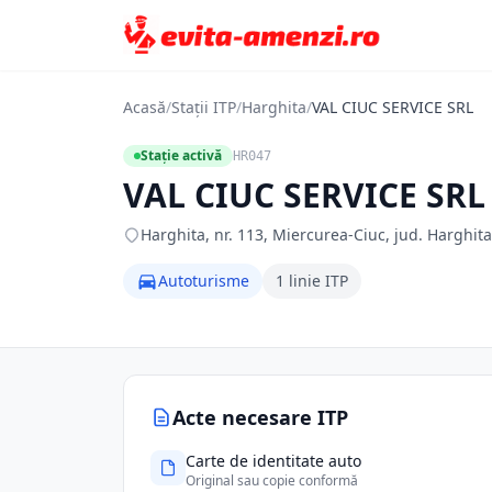
Acasă
/
Stații ITP
/
Harghita
/
VAL CIUC SERVICE SRL
Stație activă
HR047
VAL CIUC SERVICE SRL
Harghita, nr. 113, Miercurea-Ciuc, jud. Harghit
Autoturisme
1 linie ITP
Acte necesare ITP
Carte de identitate auto
Original sau copie conformă