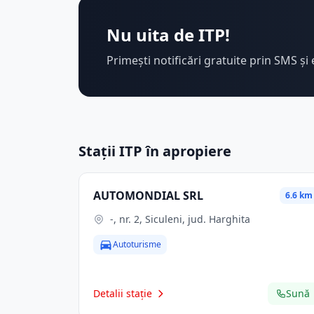
Nu uita de ITP!
Primești notificări gratuite prin SMS și 
Stații ITP în apropiere
AUTOMONDIAL SRL
6.6 km
-, nr. 2, Siculeni, jud. Harghita
Autoturisme
Detalii stație
Sună