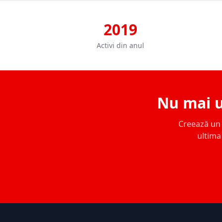
2019
Activi din anul
Nu mai u
Creează un c
ultima 