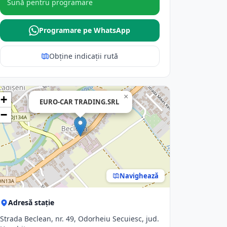
Sună pentru programare
Programare pe WhatsApp
Obține indicații rută
×
+
EURO-CAR TRADING.SRL
−
Navighează
Adresă stație
Strada Beclean, nr. 49, Odorheiu Secuiesc, jud.