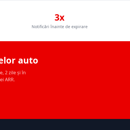
3x
Notificări înainte de expirare
elor auto
 2 zile și în
ței ARR.