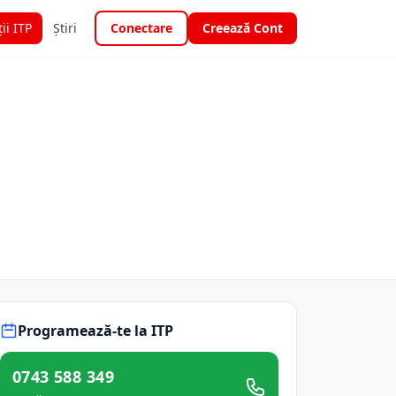
ții ITP
Știri
Conectare
Creează Cont
Programează-te la ITP
0743 588 349