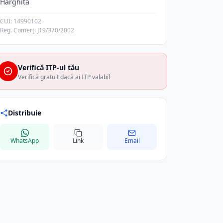
Harghita
CUI: 14990102
Reg. Comerț: J19/370/2002
Verifică ITP-ul tău
Verifică gratuit dacă ai ITP valabil
Distribuie
WhatsApp
Link
Email