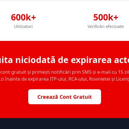
600k+
500k+
Utilizatori
Verificări efectuate
ita niciodată de expirarea act
ont gratuit și primești notificări prin SMS și e-mail cu 15 zile,
zi înainte de expirarea ITP-ului, RCA-ului, Rovinietei și Licen
Creează Cont Gratuit