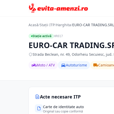
Acasă
/
Stații ITP
/
Harghita
/
EURO-CAR TRADING.SRL
Stație activă
HR017
EURO-CAR TRADING.S
Strada Beclean, nr. 49, Odorheiu Secuiesc, jud.
Moto / ATV
Autoturisme
Camioan
Acte necesare ITP
Carte de identitate auto
Original sau copie conformă