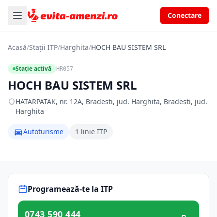
Conectare
Acasă
/
Stații ITP
/
Harghita
/
HOCH BAU SISTEM SRL
Stație activă
HR057
HOCH BAU SISTEM SRL
HATARPATAK, nr. 12A, Bradesti, jud. Harghita, Bradesti, jud.
Harghita
Autoturisme
1 linie ITP
Programează-te la ITP
0743 590 444