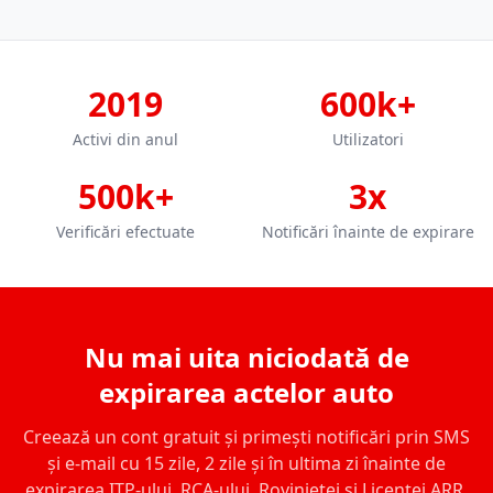
2019
600k+
Activi din anul
Utilizatori
500k+
3x
Verificări efectuate
Notificări înainte de expirare
Nu mai uita niciodată de
expirarea actelor auto
Creează un cont gratuit și primești notificări prin SMS
și e-mail cu 15 zile, 2 zile și în ultima zi înainte de
expirarea ITP-ului, RCA-ului, Rovinietei și Licenței ARR.