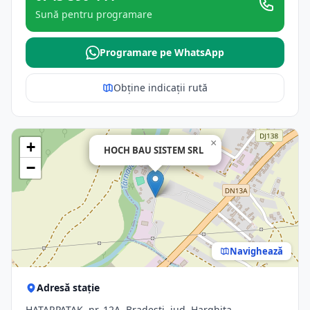
Sună pentru programare
Programare pe WhatsApp
Obține indicații rută
×
+
HOCH BAU SISTEM SRL
−
Navighează
Adresă stație
HATARPATAK, nr. 12A, Bradesti, jud. Harghita