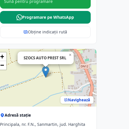
Sună pentru programare
Programare pe WhatsApp
Obține indicații rută
×
+
SZOCS AUTO PREST SRL
−
Navighează
Adresă stație
Principala, nr. F.N., Sanmartin, jud. Harghita