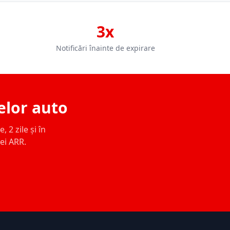
3x
Notificări înainte de expirare
elor auto
 2 zile și în
ței ARR.