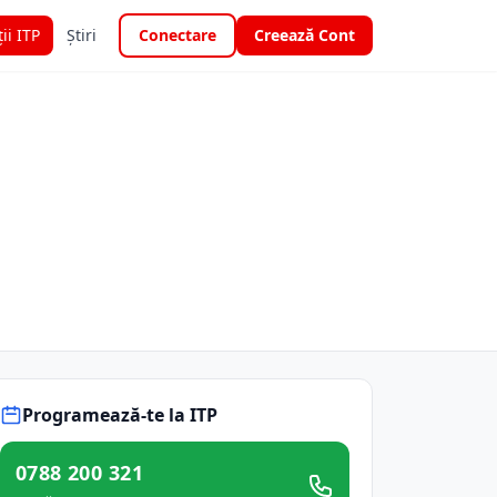
ții ITP
Știri
Conectare
Creează Cont
Programează-te la ITP
0788 200 321