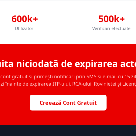
600k+
500k+
Utilizatori
Verificări efectuate
ita niciodată de expirarea act
ont gratuit și primești notificări prin SMS și e-mail cu 15 zile,
zi înainte de expirarea ITP-ului, RCA-ului, Rovinietei și Licen
Creează Cont Gratuit