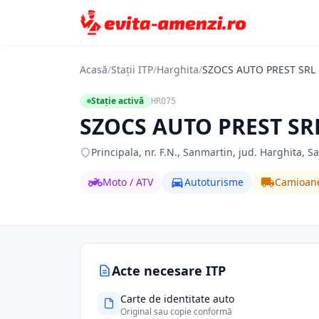
Acasă
/
Stații ITP
/
Harghita
/
SZOCS AUTO PREST SRL
Stație activă
HR075
SZOCS AUTO PREST SR
Principala, nr. F.N., Sanmartin, jud. Harghita, 
Moto / ATV
Autoturisme
Camioan
Acte necesare ITP
Carte de identitate auto
Original sau copie conformă