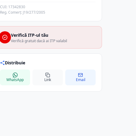
CUI: 17342830
Reg. Comerț: J19/277/2005
Verifică ITP-ul tău
Verifică gratuit dacă ai ITP valabil
Distribuie
WhatsApp
Link
Email