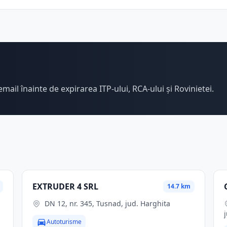
email înainte de expirarea ITP-ului, RCA-ului și Rovinietei.
EXTRUDER 4 SRL
14.7 km
DN 12, nr. 345, Tusnad, jud. Harghita
Autoturisme