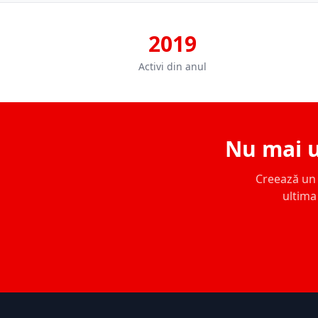
2019
Activi din anul
Nu mai u
Creează un c
ultima 