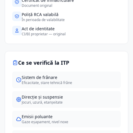
Certificat de înmatriculare
Document original
Poliță RCA valabilă
În perioada de valabilitate
Act de identitate
CI/BI proprietar — original
Ce se verifică la ITP
Sistem de frânare
Eficacitate, stare tehnică frâne
Direcție și suspensie
Jocuri, uzură, etanșeitate
Emisii poluante
Gaze eșapament, nivel noxe