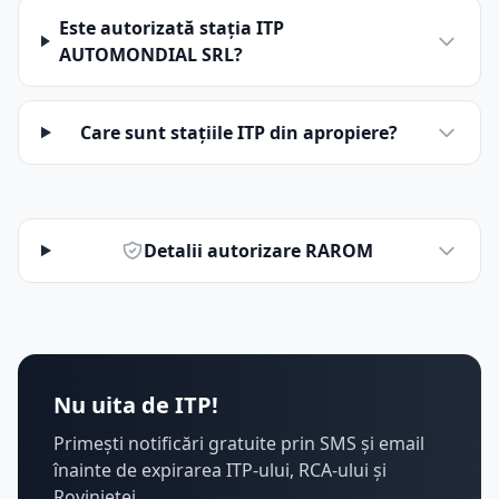
Este autorizată stația ITP
AUTOMONDIAL SRL?
Care sunt stațiile ITP din apropiere?
Detalii autorizare RAROM
Nu uita de ITP!
Primești notificări gratuite prin SMS și email
înainte de expirarea ITP-ului, RCA-ului și
Rovinietei.