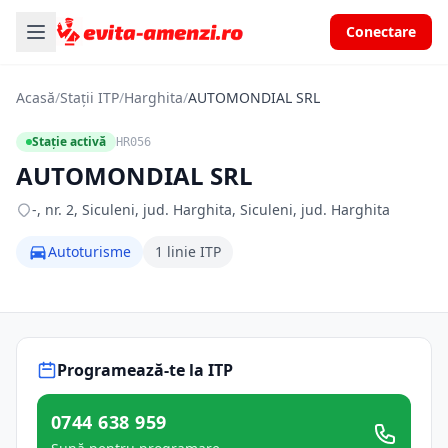
Conectare
Acasă
/
Stații ITP
/
Harghita
/
AUTOMONDIAL SRL
Stație activă
HR056
AUTOMONDIAL SRL
-, nr. 2, Siculeni, jud. Harghita, Siculeni, jud. Harghita
Autoturisme
1 linie ITP
Programează-te la ITP
0744 638 959