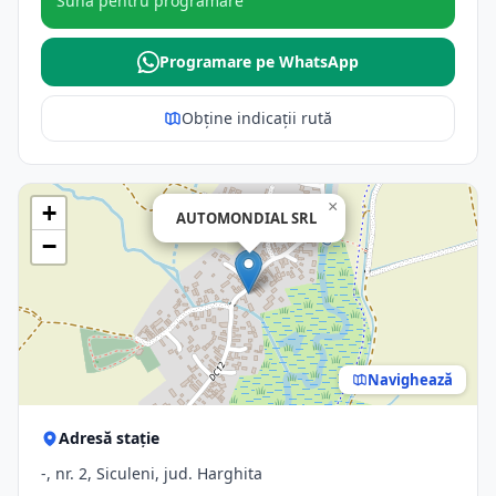
Sună pentru programare
Programare pe WhatsApp
Obține indicații rută
×
+
AUTOMONDIAL SRL
−
Navighează
Adresă stație
-, nr. 2, Siculeni, jud. Harghita