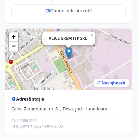
Obține indicații rută
×
+
ALICE GREM ITP SRL
−
Navighează
Adresă stație
Calea Zarandului, nr. 81, Deva, jud. Hunedoara
CUI: 50801960
Reg. Comerț: J2024036969005