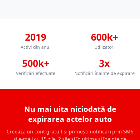
2019
600k+
Activi din anul
Utilizatori
500k+
3x
Verificări efectuate
Notificări înainte de expirare
Nu mai uita niciodată de
expirarea actelor auto
Creează un cont gratuit și primești notificări prin SMS
și e-mail cu 15 zile, 2 zile și în ultima zi înainte de