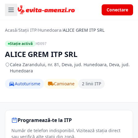
Conectare
Acasă
/
Stații ITP
/
Hunedoara
/
ALICE GREM ITP SRL
Stație activă
HD097
ALICE GREM ITP SRL
Calea Zarandului, nr. 81, Deva, jud. Hunedoara, Deva, jud.
Hunedoara
Autoturisme
Camioane
2 linii ITP
Programează-te la ITP
Număr de telefon indisponibil. Vizitează stația direct
sau verifică alte stații din zonă.