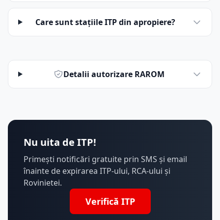
Care sunt stațiile ITP din apropiere?
Detalii autorizare RAROM
Nu uita de ITP!
Primești notificări gratuite prin SMS și email
înainte de expirarea ITP-ului, RCA-ului și
Rovinietei.
Verifică ITP