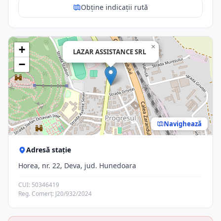
Obține indicații rută
×
+
LAZAR ASSISTANCE SRL
−
Navighează
Adresă stație
Horea, nr. 22, Deva, jud. Hunedoara
CUI: 50346419
Reg. Comerț: J20/932/2024