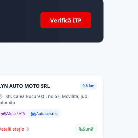
Verifică ITP
LYN AUTO MOTO SRL
9.8 km
Str. Calea Bucureşti, nr. 67, Movilita, jud.
Ialomita
Moto / ATV
Autoturisme
Detalii stație
Sună