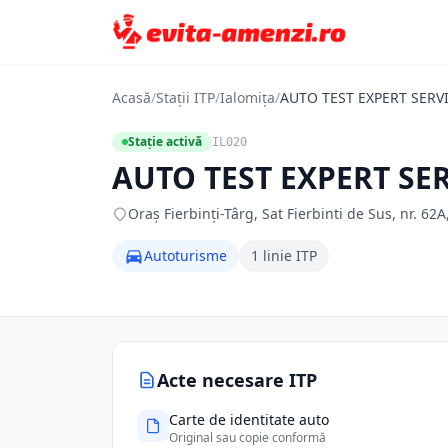
Acasă
/
Stații ITP
/
Ialomița
/
AUTO TEST EXPERT SERV
Stație activă
IL020
AUTO TEST EXPERT SER
Oraş Fierbinţi-Târg, Sat Fierbinti de Sus, nr. 62A,
Autoturisme
1 linie ITP
Acte necesare ITP
Carte de identitate auto
Original sau copie conformă