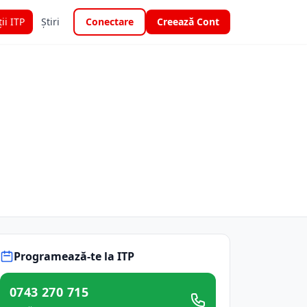
ții ITP
Știri
Conectare
Creează Cont
Programează-te la ITP
0743 270 715