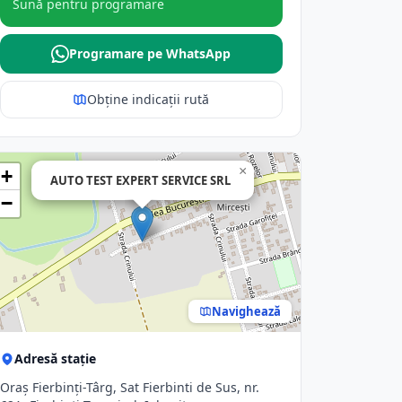
Sună pentru programare
Programare pe WhatsApp
Obține indicații rută
×
+
AUTO TEST EXPERT SERVICE SRL
−
Navighează
Adresă stație
Oraş Fierbinţi-Târg, Sat Fierbinti de Sus, nr.