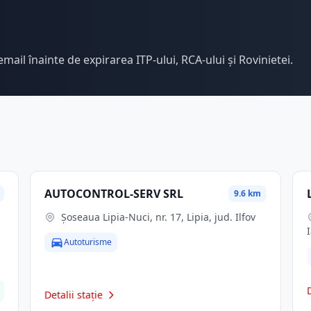
email înainte de expirarea ITP-ului, RCA-ului și Rovinietei.
AUTOCONTROL-SERV SRL
9.6 km
Șoseaua Lipia-Nuci, nr. 17, Lipia, jud. Ilfov
Autoturisme
Detalii stație