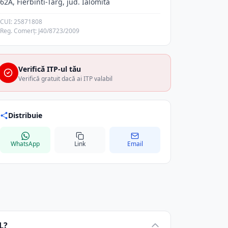
62A, Fierbinti-Targ, jud. Ialomita
CUI: 25871808
Reg. Comerț: J40/8723/2009
Verifică ITP-ul tău
Verifică gratuit dacă ai ITP valabil
Distribuie
WhatsApp
Link
Email
L?