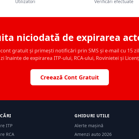
Utilizatori
Verificări efectuate
ita niciodată de expirarea act
ont gratuit și primești notificări prin SMS și e-mail cu 15 zile,
zi înainte de expirarea ITP-ului, RCA-ului, Rovinietei și Licen
Creează Cont Gratuit
ICĂRI
GHIDURI UTILE
are ITP
Alerte mașină
are RCA
Amenzi auto 2026