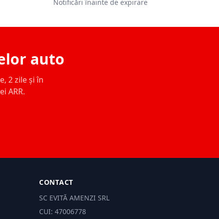
Notificări înainte de expirare
elor auto
 2 zile și în
ței ARR.
CONTACT
SC EVITĂ AMENZI SRL
CUI: 47006778