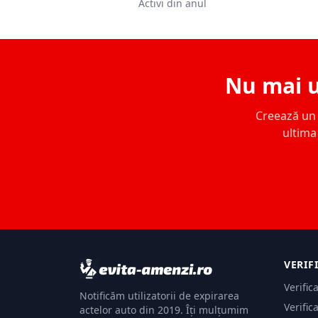
Activi din anul
Nu mai u
Creează un c
ultima 
VERIF
Verific
Notificăm utilizatorii de expirarea
Verific
actelor auto din 2019. Îți mulțumim