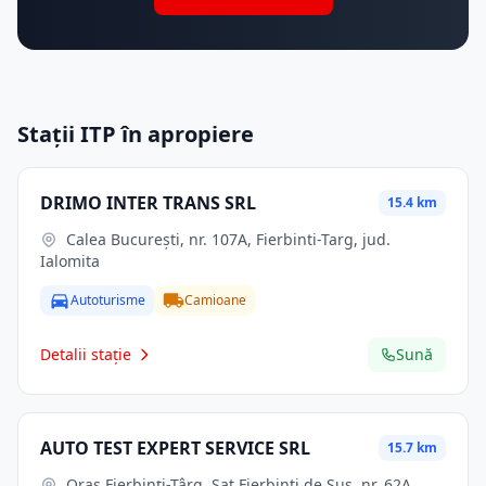
Stații ITP în apropiere
DRIMO INTER TRANS SRL
15.4 km
Calea Bucureşti, nr. 107A, Fierbinti-Targ, jud.
Ialomita
Autoturisme
Camioane
Detalii stație
Sună
AUTO TEST EXPERT SERVICE SRL
15.7 km
Oraş Fierbinţi-Târg, Sat Fierbinti de Sus, nr. 62A,