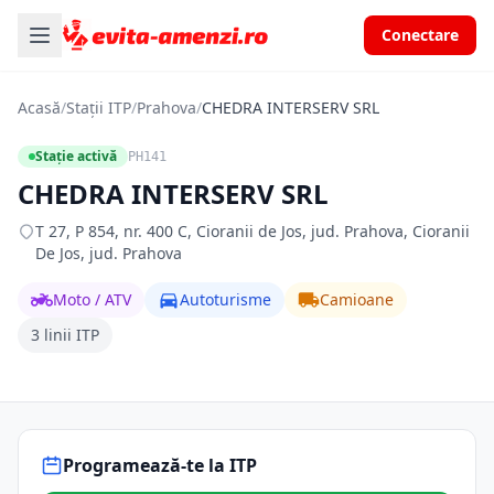
Conectare
Acasă
/
Stații ITP
/
Prahova
/
CHEDRA INTERSERV SRL
Stație activă
PH141
CHEDRA INTERSERV SRL
T 27, P 854, nr. 400 C, Cioranii de Jos, jud. Prahova, Cioranii
De Jos, jud. Prahova
Moto / ATV
Autoturisme
Camioane
3 linii ITP
Programează-te la ITP