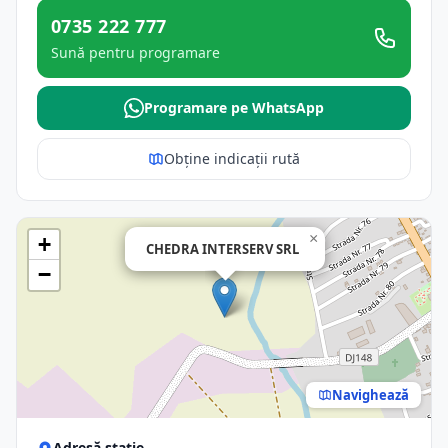
0735 222 777
Sună pentru programare
Programare pe WhatsApp
Obține indicații rută
×
+
CHEDRA INTERSERV SRL
−
Navighează
Adresă stație