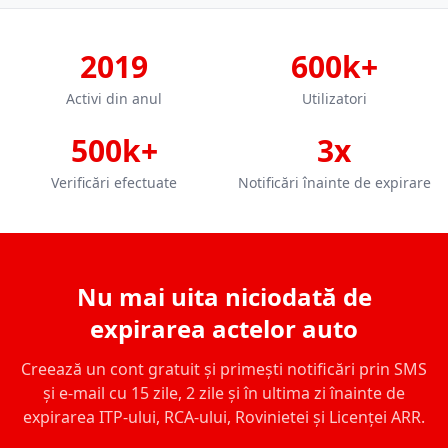
2019
600k+
Activi din anul
Utilizatori
500k+
3x
Verificări efectuate
Notificări înainte de expirare
Nu mai uita niciodată de
expirarea actelor auto
Creează un cont gratuit și primești notificări prin SMS
și e-mail cu 15 zile, 2 zile și în ultima zi înainte de
expirarea ITP-ului, RCA-ului, Rovinietei și Licenței ARR.