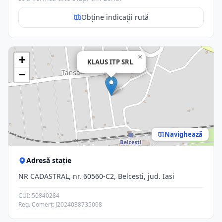
Obține indicații rută
×
+
KLAUS ITP SRL
−
Navighează
Adresă stație
NR CADASTRAL, nr. 60560-C2, Belcesti, jud. Iasi
CUI: 50840284
Reg. Comerț: J2024038735008