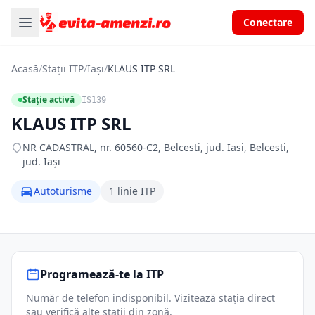
Conectare
Acasă
/
Stații ITP
/
Iași
/
KLAUS ITP SRL
Stație activă
IS139
KLAUS ITP SRL
NR CADASTRAL, nr. 60560-C2, Belcesti, jud. Iasi, Belcesti,
jud. Iași
Autoturisme
1 linie ITP
Programează-te la ITP
Număr de telefon indisponibil. Vizitează stația direct
sau verifică alte stații din zonă.