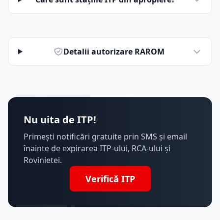
Detalii autorizare RAROM
Nu uita de ITP!
Primești notificări gratuite prin SMS și email
înainte de expirarea ITP-ului, RCA-ului și
Rovinietei.
Verifică ITP