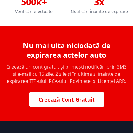
500k+
3x
Verificări efectuate
Notificări înainte de expirare
Nu mai uita niciodată de
expirarea actelor auto
Creează un cont gratuit și primești notificări prin SMS
și e-mail cu 15 zile, 2 zile și în ultima zi înainte de
expirarea ITP-ului, RCA-ului, Rovinietei și Licenței ARR.
Creează Cont Gratuit