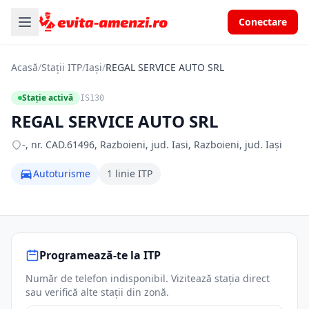
Conectare
Acasă
/
Stații ITP
/
Iași
/
REGAL SERVICE AUTO SRL
Stație activă
IS130
REGAL SERVICE AUTO SRL
-, nr. CAD.61496, Razboieni, jud. Iasi, Razboieni, jud. Iași
Autoturisme
1 linie ITP
Programează-te la ITP
Număr de telefon indisponibil. Vizitează stația direct
sau verifică alte stații din zonă.