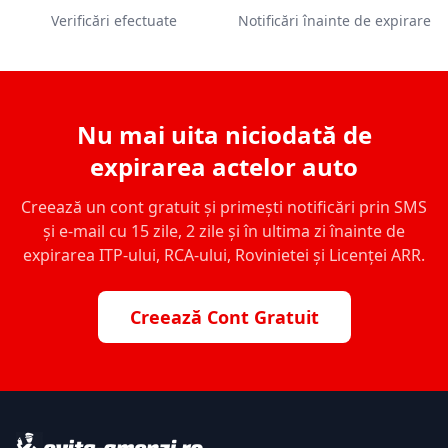
Verificări efectuate
Notificări înainte de expirare
Nu mai uita niciodată de
expirarea actelor auto
Creează un cont gratuit și primești notificări prin SMS
și e-mail cu 15 zile, 2 zile și în ultima zi înainte de
expirarea ITP-ului, RCA-ului, Rovinietei și Licenței ARR.
Creează Cont Gratuit