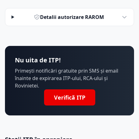
Detalii autorizare RAROM
Nu uita de ITP!
Primești notificări gratuite prin SMS și email
înainte de expirarea ITP-ului, RCA-ului și
Rovinietei.
Verifică ITP