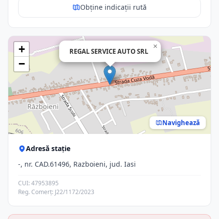
Obține indicații rută
×
+
REGAL SERVICE AUTO SRL
−
Navighează
Adresă stație
-, nr. CAD.61496, Razboieni, jud. Iasi
CUI: 47953895
Reg. Comerț: J22/1172/2023