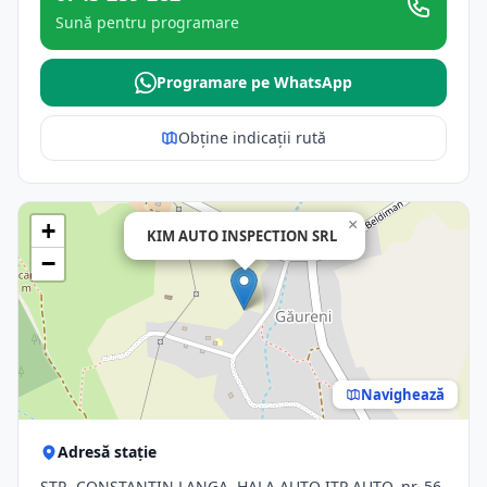
Sună pentru programare
Programare pe WhatsApp
Obține indicații rută
×
+
KIM AUTO INSPECTION SRL
−
Navighează
Adresă stație
STR. CONSTANTIN LANGA, HALA AUTO ITP AUTO, nr. 56