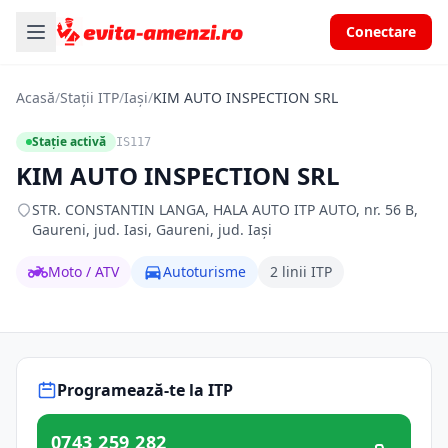
Conectare
Acasă
/
Stații ITP
/
Iași
/
KIM AUTO INSPECTION SRL
Stație activă
IS117
KIM AUTO INSPECTION SRL
STR. CONSTANTIN LANGA, HALA AUTO ITP AUTO, nr. 56 B,
Gaureni, jud. Iasi, Gaureni, jud. Iași
Moto / ATV
Autoturisme
2 linii ITP
Programează-te la ITP
0743 259 282