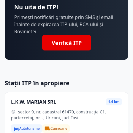
Nu uita de ITP!
Primești notificări gratuite prin SMS și email
înainte de expirarea ITP-ului, RCA-ului și
Rovinietei.
Verifică ITP
Stații ITP în apropiere
L.K.W. MARIAN SRL
1.4 km
sector 9, nr. cadastral 61470, construcţia C1,
parter+etaj, nr. -, Uricani, jud. Iasi
Autoturisme
Camioane