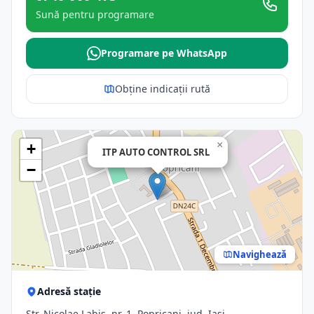
Sună pentru programare
Programare pe WhatsApp
Obține indicații rută
×
+
ITP AUTO CONTROL SRL
−
Navighează
Adresă stație
Str. Nicolae Labiş, nr. 1, Popricani, jud. Iasi