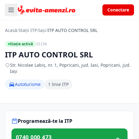
Conectare
Acasă
/
Stații ITP
/
Iași
/
ITP AUTO CONTROL SRL
Stație activă
IS156
ITP AUTO CONTROL SRL
Str. Nicolae Labiş, nr. 1, Popricani, jud. Iasi, Popricani, jud.
Iași
Autoturisme
1 linie ITP
Programează-te la ITP
0740 000 473