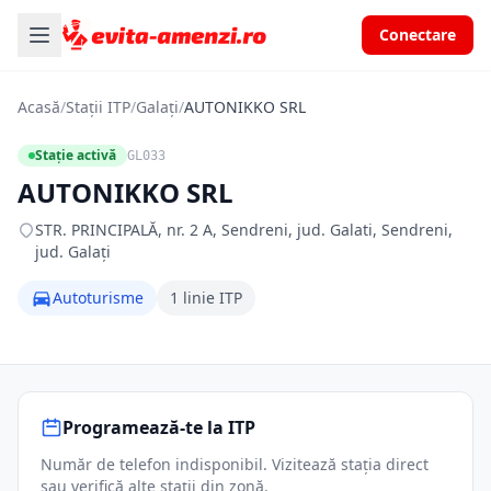
Conectare
Acasă
/
Stații ITP
/
Galați
/
AUTONIKKO SRL
Stație activă
GL033
AUTONIKKO SRL
STR. PRINCIPALĂ, nr. 2 A, Sendreni, jud. Galati, Sendreni,
jud. Galați
Autoturisme
1 linie ITP
Programează-te la ITP
Număr de telefon indisponibil. Vizitează stația direct
sau verifică alte stații din zonă.