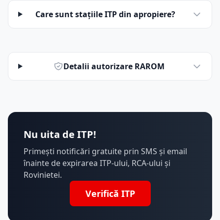
Care sunt stațiile ITP din apropiere?
Detalii autorizare RAROM
Nu uita de ITP!
Primești notificări gratuite prin SMS și email
înainte de expirarea ITP-ului, RCA-ului și
Rovinietei.
Verifică ITP