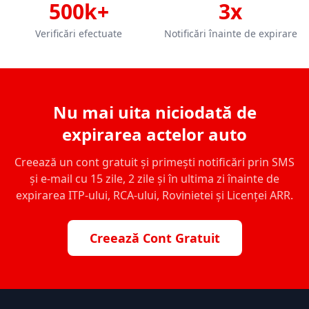
500k+
3x
Verificări efectuate
Notificări înainte de expirare
Nu mai uita niciodată de
expirarea actelor auto
Creează un cont gratuit și primești notificări prin SMS
și e-mail cu 15 zile, 2 zile și în ultima zi înainte de
expirarea ITP-ului, RCA-ului, Rovinietei și Licenței ARR.
Creează Cont Gratuit