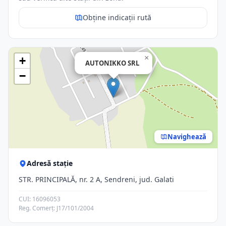
Obține indicații rută
×
+
AUTONIKKO SRL
−
Navighează
Adresă stație
STR. PRINCIPALĂ, nr. 2 A, Sendreni, jud. Galati
CUI: 16096053
Reg. Comerț: J17/101/2004