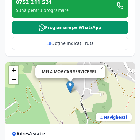
0752 211 531
Sună pentru programare
Programare pe WhatsApp
Obține indicații rută
×
+
MELA MOV CAR SERVICE SRL
−
Navighează
Adresă stație