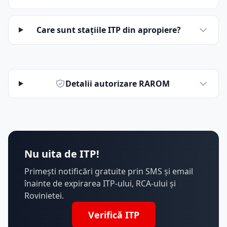
Care sunt stațiile ITP din apropiere?
Detalii autorizare RAROM
Nu uita de ITP!
Primești notificări gratuite prin SMS și email
înainte de expirarea ITP-ului, RCA-ului și
Rovinietei.
Verifică ITP