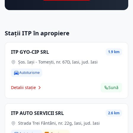
Stații ITP în apropiere
ITP GYO-CIP SRL
1.9 km
Şos. Iaşi - Tomeşti, nr. 67D, Iasi, jud. Iasi
Autoturisme
Detalii stație
Sună
ITP AUTO SERVICII SRL
2.6 km
Strada Trei Fântâni, nr. 22g, Iasi, jud. Iasi