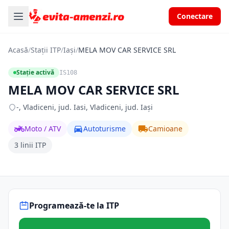
Conectare
Acasă
/
Stații ITP
/
Iași
/
MELA MOV CAR SERVICE SRL
Stație activă
IS108
MELA MOV CAR SERVICE SRL
-, Vladiceni, jud. Iasi, Vladiceni, jud. Iași
Moto / ATV
Autoturisme
Camioane
3 linii ITP
Programează-te la ITP