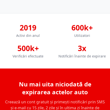
2019
600k+
Activi din anul
Utilizatori
500k+
3x
Verificări efectuate
Notificări înainte de expirare
Nu mai uita niciodată de
expirarea actelor auto
Creează un cont gratuit și primești notificări prin SMS
și e-mail cu 15 zile, 2 zile și în ultima zi înainte de