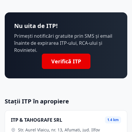
Nu uita de ITP!
Primești notificări gratuite prin SMS și email
înainte de expirarea ITP-ului, RCA-ului și
Rovinietei.
Verifică ITP
Stații ITP în apropiere
ITP & TAHOGRAFE SRL
1.4 km
Str. Aurel Vlaicu, nr. 13, Afumati, jud. Ilfov