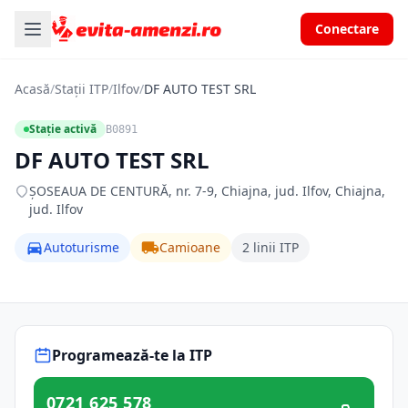
Conectare
Acasă
/
Stații ITP
/
Ilfov
/
DF AUTO TEST SRL
Stație activă
B0891
DF AUTO TEST SRL
ŞOSEAUA DE CENTURĂ, nr. 7-9, Chiajna, jud. Ilfov, Chiajna,
jud. Ilfov
Autoturisme
Camioane
2 linii ITP
Programează-te la ITP
0721 625 578