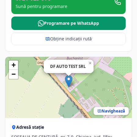
Sună pentru programare
Programare pe WhatsApp
Obține indicații rută
×
+
DF AUTO TEST SRL
−
Navighează
Adresă stație
ŞOSEAUA DE CENTURĂ, nr. 7-9, Chiajna, jud. Ilfov